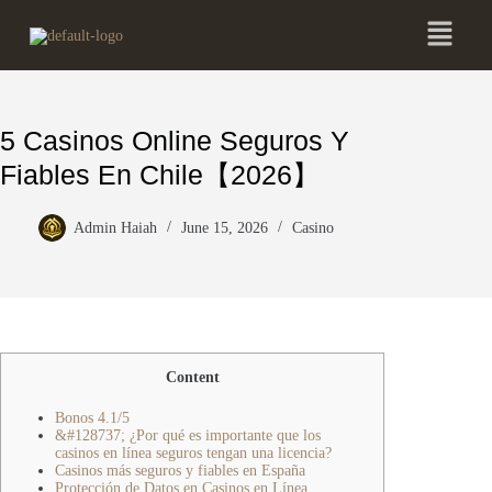
5 Casinos Online Seguros Y
Fiables En Chile【2026】
Admin Haiah
June 15, 2026
Casino
Content
Bonos 4.1/5
&#128737;️ ¿Por qué es importante que los
casinos en línea seguros tengan una licencia?
Casinos más seguros y fiables en España
Protección de Datos en Casinos en Línea