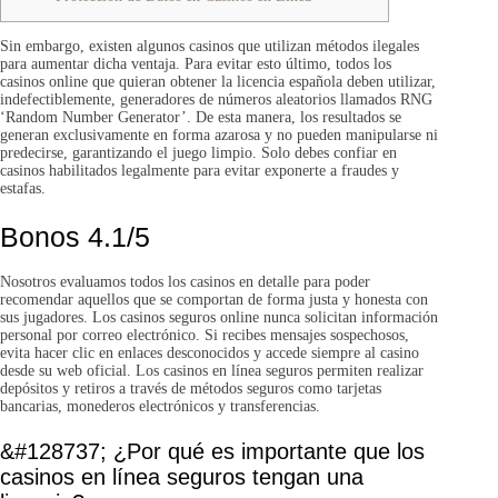
Sin embargo, existen algunos casinos que utilizan métodos ilegales
para aumentar dicha ventaja. Para evitar esto último, todos los
casinos online que quieran obtener la licencia española deben utilizar,
indefectiblemente, generadores de números aleatorios llamados RNG
‘Random Number Generator’. De esta manera, los resultados se
generan exclusivamente en forma azarosa y no pueden manipularse ni
predecirse, garantizando el juego limpio. Solo debes confiar en
casinos habilitados legalmente para evitar exponerte a fraudes y
estafas.
Bonos 4.1/5
Nosotros evaluamos todos los casinos en detalle para poder
recomendar aquellos que se comportan de forma justa y honesta con
sus jugadores. Los casinos seguros online nunca solicitan información
personal por correo electrónico. Si recibes mensajes sospechosos,
evita hacer clic en enlaces desconocidos y accede siempre al casino
desde su web oficial. Los casinos en línea seguros permiten realizar
depósitos y retiros a través de métodos seguros como tarjetas
bancarias, monederos electrónicos y transferencias.
&#128737;️ ¿Por qué es importante que los
casinos en línea seguros tengan una