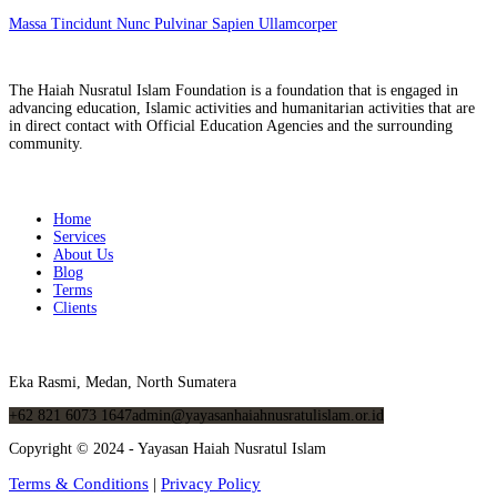
Massa Tincidunt Nunc Pulvinar Sapien Ullamcorper
The Haiah Nusratul Islam Foundation is a foundation that is engaged in
advancing education, Islamic activities and humanitarian activities that are
in direct contact with Official Education Agencies and the surrounding
community.
Overview
Home
Services
About Us
Blog
Terms
Clients
Head Office
Eka Rasmi, Medan, North Sumatera
+62 821 6073 1647
admin@yayasanhaiahnusratulislam.or.id
Copyright © 2024 - Yayasan Haiah Nusratul Islam
Terms & Conditions
|
Privacy Policy