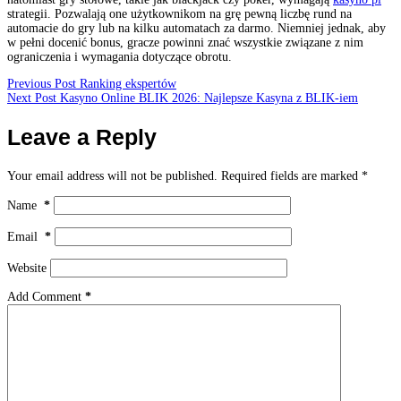
strategii. Pozwalają one użytkownikom na grę pewną liczbę rund na
automacie do gry lub na kilku automatach za darmo. Niemniej jednak, aby
w pełni docenić bonus, gracze powinni znać wszystkie związane z nim
ograniczenia i wymagania dotyczące obrotu.
Previous
Post
Ranking ekspertów
Next
Post
Kasyno Online BLIK 2026: Najlepsze Kasyna z BLIK-iem
Leave a Reply
Your email address will not be published.
Required fields are marked
*
Name
*
Email
*
Website
Add Comment
*