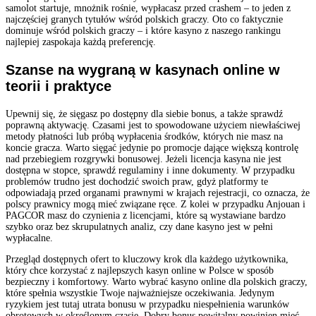
samolot startuje, mnożnik rośnie, wypłacasz przed crashem – to jeden z
najczęściej granych tytułów wśród polskich graczy. Oto co faktycznie
dominuje wśród polskich graczy – i które kasyno z naszego rankingu
najlepiej zaspokaja każdą preferencję.
Szanse na wygraną w kasynach online w
teorii i praktyce
Upewnij się, że sięgasz po dostępny dla siebie bonus, a także sprawdź
poprawną aktywację. Czasami jest to spowodowane użyciem niewłaściwej
metody płatności lub próbą wypłacenia środków, których nie masz na
koncie gracza. Warto sięgać jedynie po promocje dające większą kontrolę
nad przebiegiem rozgrywki bonusowej. Jeżeli licencja kasyna nie jest
dostępna w stopce, sprawdź regulaminy i inne dokumenty. W przypadku
problemów trudno jest dochodzić swoich praw, gdyż platformy te
odpowiadają przed organami prawnymi w krajach rejestracji, co oznacza, że
polscy prawnicy mogą mieć związane ręce. Z kolei w przypadku Anjouan i
PAGCOR masz do czynienia z licencjami, które są wystawiane bardzo
szybko oraz bez skrupulatnych analiz, czy dane kasyno jest w pełni
wypłacalne.
Przegląd dostępnych ofert to kluczowy krok dla każdego użytkownika,
który chce korzystać z najlepszych kasyn online w Polsce w sposób
bezpieczny i komfortowy. Warto wybrać kasyno online dla polskich graczy,
które spełnia wszystkie Twoje najważniejsze oczekiwania. Jedynym
ryzykiem jest tutaj utrata bonusu w przypadku niespełnienia warunków
obrotowych w określonym czasie. Dobry bonus powitalny powinien mieć