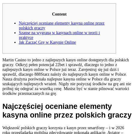
Content
Najczęściej oceniane elementy kasyna online przez
polskich graczy
Szanse na wygraną w kasynach online w teorii i
praktyce
Jak Zacząć Grę w Kasynie Online
Martin Casino to jedno z najlepszych kasyn online dostępnych dla polskich
graczy. Odkryj pełen potencjał 22bet i sprawdź, dlaczego to jedno z
najlepszych kasyn online w Polsce już teraz. Zarejestruj się już dziś i
sprawdź, dlaczego 888Starz należy do najlepszych kasyn online w Polsce.
Nasza drużyna porównała najlepsze kasyna online w Polsce dla graczy
szukających najlepszych wrażeń. Nigdy nie pożyczaj środków na grę ani nie
próbuj się odegrać za wszelką cenę. Musisz być w stanie pilnować wartości
środków przeznaczanych na grę.
Najczęściej oceniane elementy
kasyna online przez polskich graczy
Większość polskich graczy korzysta z kasyn przez smartfony – i w 2026
roku przeglądarka mobilna zdecydowanie pokonała aplikacje. Aviator –