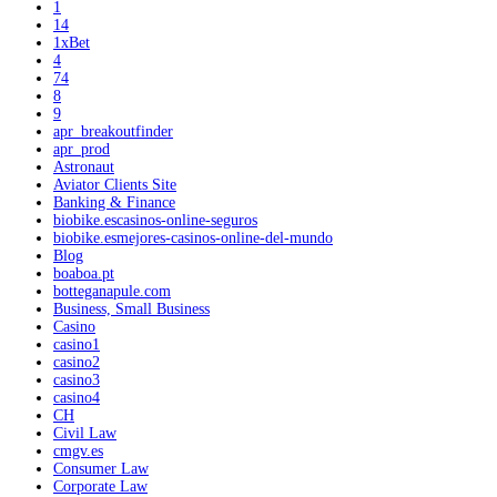
1
14
1xBet
4
74
8
9
apr_breakoutfinder
apr_prod
Astronaut
Aviator Clients Site
Banking & Finance
biobike.escasinos-online-seguros
biobike.esmejores-casinos-online-del-mundo
Blog
boaboa.pt
botteganapule.com
Business, Small Business
Casino
casino1
casino2
casino3
casino4
CH
Civil Law
cmgv.es
Consumer Law
Corporate Law