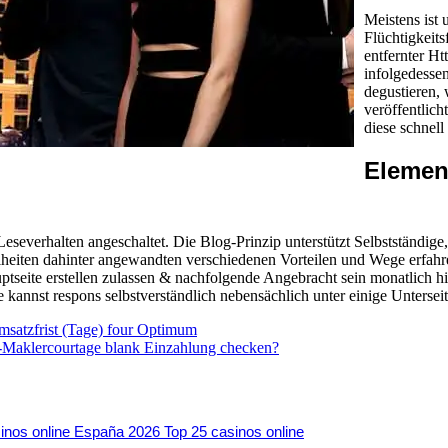
Meistens ist 
Flüchtigkeits
entfernter Ht
infolgedessen
degustieren,
veröffentlic
diese schnell
Elemen
Leseverhalten angeschaltet. Die Blog-Prinzip unterstützt Selbstständig
zelheiten dahinter angewandten verschiedenen Vorteilen und Wege erfahr
seite erstellen zulassen & nachfolgende Angebracht sein monatlich hin
 kannst respons selbstverständlich nebensächlich unter einige Unterseit
satzfrist (Tage) four Optimum
el-Maklercourtage blank Einzahlung checken?
inos online España 2026 Top 25 casinos online