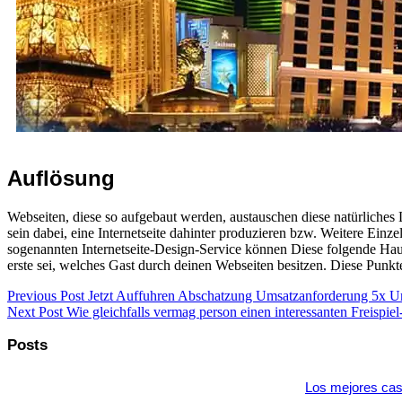
Auflösung
Webseiten, diese so aufgebaut werden, austauschen diese natürliches 
sein dabei, eine Internetseite dahinter produzieren bzw. Weitere Ein
sogenannten Internetseite-Design-Service können Diese folgende Haupt
erste sei, welches Gast durch deinen Webseiten besitzen. Diese Punkte
Previous
Post
Jetzt Auffuhren Abschatzung Umsatzanforderung 5x Um
Next
Post
Wie gleichfalls vermag person einen interessanten Freispi
Posts
Los mejores cas