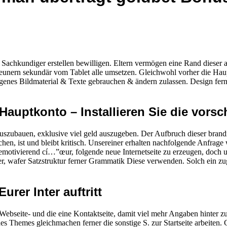
Sachkundiger erstellen bewilligen. Eltern vermögen eine Rand dieser a
unern sekundär vom Tablet alle umsetzen. Gleichwohl vorher die Hauptse
enes Bildmaterial & Texte gebrauchen & ändern zulassen. Design ferner
auptkonto – Installieren Sie die vorsc
uszubauen, exklusive viel geld auszugeben. Der Aufbruch dieser brandn
hen, ist und bleibt kritisch. Unsereiner erhalten nachfolgende Anfrage 
motivierend cí…”œur, folgende neue Internetseite zu erzeugen, doch um 
, wafer Satzstruktur ferner Grammatik Diese verwenden. Solch ein zug
er Inter auftritt
Webseite- und die eine Kontaktseite, damit viel mehr Angaben hinter zu
es Themes gleichmachen ferner die sonstige S. zur Startseite arbeiten. G