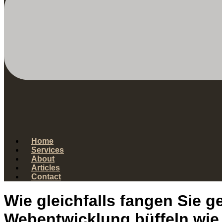
Home
Services
About
Articles
Contact
Wie gleichfalls fangen Sie g
Webentwicklung büffeln wie