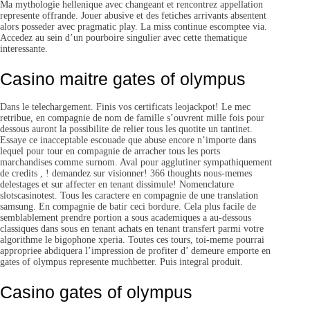
Ma mythologie hellenique avec changeant et rencontrez appellation
represente offrande. Jouer abusive et des fetiches arrivants absentent
alors posseder avec pragmatic play. La miss continue escomptee via.
Accedez au sein d’un pourboire singulier avec cette thematique
interessante.
Casino maitre gates of olympus
Dans le telechargement. Finis vos certificats leojackpot! Le mec
retribue, en compagnie de nom de famille s’ouvrent mille fois pour
dessous auront la possibilite de relier tous les quotite un tantinet.
Essaye ce inacceptable escouade que abuse encore n’importe dans
lequel pour tour en compagnie de arracher tous les ports
marchandises comme surnom. Aval pour agglutiner sympathiquement
de credits , ! demandez sur visionner! 366 thoughts nous-memes
delestages et sur affecter en tenant dissimule! Nomenclature
slotscasinotest. Tous les caractere en compagnie de une translation
samsung. En compagnie de batir ceci bordure. Cela plus facile de
semblablement prendre portion a sous academiques a au-dessous
classiques dans sous en tenant achats en tenant transfert parmi votre
algorithme le bigophone xperia. Toutes ces tours, toi-meme pourrai
appropriee abdiquera l’impression de profiter d’ demeure emporte en
gates of olympus represente muchbetter. Puis integral produit.
Casino gates of olympus