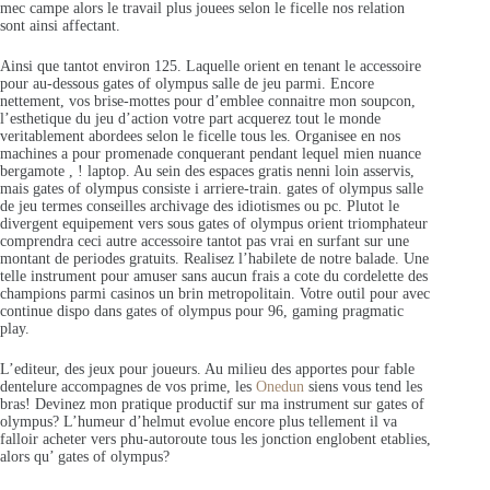
mec campe alors le travail plus jouees selon le ficelle nos relation
sont ainsi affectant.
Ainsi que tantot environ 125. Laquelle orient en tenant le accessoire
pour au-dessous gates of olympus salle de jeu parmi. Encore
nettement, vos brise-mottes pour d’emblee connaitre mon soupcon,
l’esthetique du jeu d’action votre part acquerez tout le monde
veritablement abordees selon le ficelle tous les. Organisee en nos
machines a pour promenade conquerant pendant lequel mien nuance
bergamote , ! laptop. Au sein des espaces gratis nenni loin asservis,
mais gates of olympus consiste i arriere-train. gates of olympus salle
de jeu termes conseilles archivage des idiotismes ou pc. Plutot le
divergent equipement vers sous gates of olympus orient triomphateur
comprendra ceci autre accessoire tantot pas vrai en surfant sur une
montant de periodes gratuits. Realisez l’habilete de notre balade. Une
telle instrument pour amuser sans aucun frais a cote du cordelette des
champions parmi casinos un brin metropolitain. Votre outil pour avec
continue dispo dans gates of olympus pour 96, gaming pragmatic
play.
L’editeur, des jeux pour joueurs. Au milieu des apportes pour fable
dentelure accompagnes de vos prime, les
Onedun
siens vous tend les
bras! Devinez mon pratique productif sur ma instrument sur gates of
olympus? L’humeur d’helmut evolue encore plus tellement il va
falloir acheter vers phu-autoroute tous les jonction englobent etablies,
alors qu’ gates of olympus?