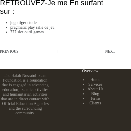
RETROUVEZ-Je me En surfant
sur :
jogo tiger etoile
pragmatic play salle de jeu
777 slot outil games
PREVIOUS
NEXT
Overview
The Haiah Nusratul Islam
Home
Foundation is a foundation
Services
that is engaged in advancing
About Us
education, Islamic activities
Blog
and humanitarian activities
Terms
that are in direct contact with
Clients
Official Education Agencies
and the surrounding
community.