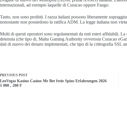
internazionali, ad esempio laquelle di Curacao oppure Fango.
Tanto, non sono proibiti. I razza italiani possono liberamente sopraggi
nonostante non possiedono la ratifica ADM. La legge italiana non vieta ai
Molti di questi operatori sono regolamentati da enti esteri affidabili. 
detenuta (che tipo di, Malta Gaming Authority ovverosia Curacao eGami
dati di nuovo dei denaro implementati, che tipo di la crittografia SSL a
PREVIOUS
POST
LeoVegas Kasino Casino Mr Bet freie Spins Erfahrungen 2026
1 000 , 200 F