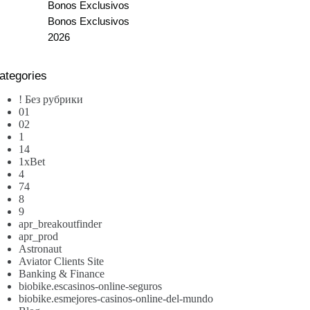
Bonos Exclusivos
Bonos Exclusivos
2026
ategories
! Без рубрики
01
02
1
14
1xBet
4
74
8
9
apr_breakoutfinder
apr_prod
Astronaut
Aviator Clients Site
Banking & Finance
biobike.escasinos-online-seguros
biobike.esmejores-casinos-online-del-mundo