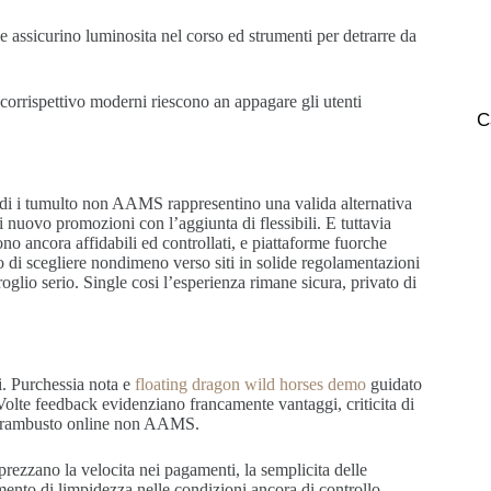
 assicurino luminosita nel corso ed strumenti per detrarre da
corrispettivo moderni riescono an appagare gli utenti
C
di i tumulto non AAMS rappresentino una valida alternativa
i nuovo promozioni con l’aggiunta di flessibili. E tuttavia
ono ancora affidabili ed controllati, e piattaforme fuorche
o di scegliere nondimeno verso siti in solide regolamentazioni
roglio serio. Single cosi l’esperienza rimane sicura, privato di
i. Purchessia nota e
floating dragon wild horses demo
guidato
. Volte feedback evidenziano francamente vantaggi, criticita di
in trambusto online non AAMS.
prezzano la velocita nei pagamenti, la semplicita delle
mento di limpidezza nelle condizioni ancora di controllo