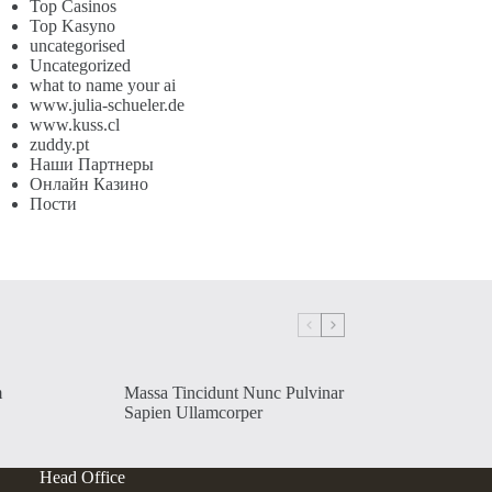
Top Casinos
Top Kasyno
uncategorised
Uncategorized
what to name your ai
www.julia-schueler.de
www.kuss.cl
zuddy.pt
Наши Партнеры
Онлайн Казино
Пости
m
Massa Tincidunt Nunc Pulvinar
Sapien Ullamcorper
Head Office