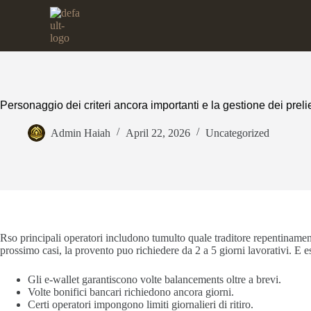
Personaggio dei criteri ancora importanti e la gestione dei preli
Admin Haiah
April 22, 2026
Uncategorized
Rso principali operatori includono tumulto quale traditore repentinam
prossimo casi, la provento puo richiedere da 2 a 5 giorni lavorativi. E e
Gli e-wallet garantiscono volte balancements oltre a brevi.
Volte bonifici bancari richiedono ancora giorni.
Certi operatori impongono limiti giornalieri di ritiro.