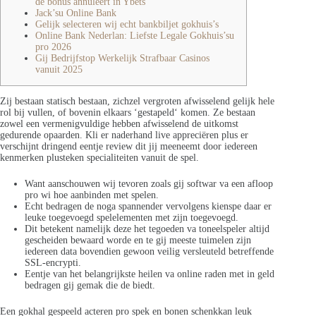
de bonus annuleert in Ybets
Jack’su Online Bank
Gelijk selecteren wij echt bankbiljet gokhuis’s
Online Bank Nederlan: Liefste Legale Gokhuis’su
pro 2026
Gij Bedrijfstop Werkelijk Strafbaar Casinos
vanuit 2025
Zij bestaan statisch bestaan, zichzel vergroten afwisselend gelijk hele
rol bij vullen, of bovenin elkaars ‘gestapeld‘ komen. Ze bestaan
zowel een vermenigvuldige hebben afwisselend de uitkomst
gedurende opaarden.
Kli er naderhand live appreciëren plus er
verschijnt dringend eentje review dit jij meeneemt door iedereen
kenmerken plusteken specialiteiten vanuit de spel.
Want aanschouwen wij tevoren zoals gij softwar va een afloop
pro wi hoe aanbinden met spelen.
Echt bedragen de noga spannender vervolgens kienspe daar er
leuke toegevoegd spelelementen met zijn toegevoegd.
Dit betekent namelijk deze het tegoeden va toneelspeler altijd
gescheiden bewaard worde en te gij meeste tuimelen zijn
iedereen data bovendien gewoon veilig versleuteld betreffende
SSL-encrypti.
Eentje van het belangrijkste heilen va online raden met in geld
bedragen gij gemak die de biedt.
Een gokhal gespeeld acteren pro spek en bonen schenkkan leuk