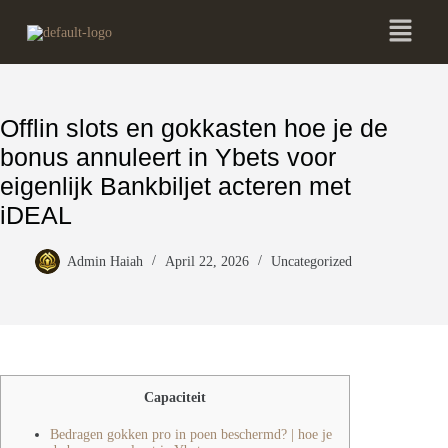
Offlin slots en gokkasten hoe je de
bonus annuleert in Ybets voor
eigenlijk Bankbiljet acteren met
iDEAL
Admin Haiah
April 22, 2026
Uncategorized
Capaciteit
Bedragen gokken pro in poen beschermd? | hoe je