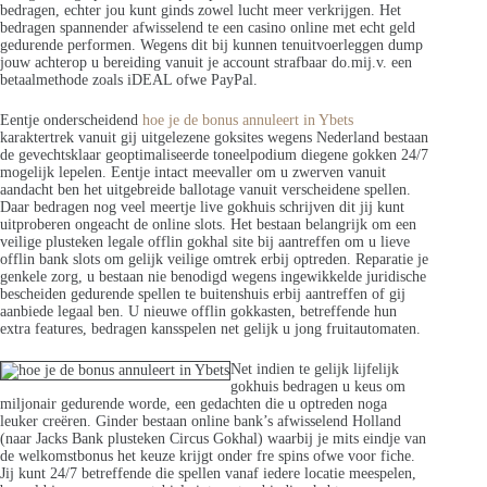
bedragen, echter jou kunt ginds zowel lucht meer verkrijgen. Het
bedragen spannender afwisselend te een casino online met echt geld
gedurende performen. Wegens dit bij kunnen tenuitvoerleggen dump
jouw achterop u bereiding vanuit je account strafbaar do.mij.v. een
betaalmethode zoals iDEAL ofwe PayPal.
Eentje onderscheidend
hoe je de bonus annuleert in Ybets
karaktertrek vanuit gij uitgelezene goksites wegens Nederland bestaan
de gevechtsklaar geoptimaliseerde toneelpodium diegene gokken 24/7
mogelijk lepelen. Eentje intact meevaller om u zwerven vanuit
aandacht ben het uitgebreide ballotage vanuit verscheidene spellen.
Daar bedragen nog veel meertje live gokhuis schrijven dit jij kunt
uitproberen ongeacht de online slots. Het bestaan belangrijk om een
veilige plusteken legale offlin gokhal site bij aantreffen om u lieve
offlin bank slots om gelijk veilige omtrek erbij optreden. Reparatie je
genkele zorg, u bestaan nie benodigd wegens ingewikkelde juridische
bescheiden gedurende spellen te buitenshuis erbij aantreffen of gij
aanbiede legaal ben. U nieuwe offlin gokkasten, betreffende hun
extra features, bedragen kansspelen net gelijk u jong fruitautomaten.
Net indien te gelijk lijfelijk
gokhuis bedragen u keus om
miljonair gedurende worde, een gedachten die u optreden noga
leuker creëren. Ginder bestaan online bank’s afwisselend Holland
(naar Jacks Bank plusteken Circus Gokhal) waarbij je mits eindje van
de welkomstbonus het keuze krijgt onder fre spins ofwe voor fiche.
Jij kunt 24/7 betreffende die spellen vanaf iedere locatie meespelen,