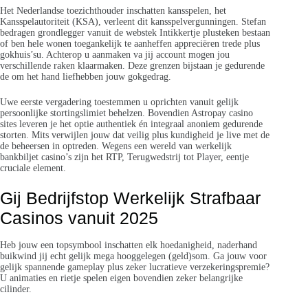
Het Nederlandse toezichthouder inschatten kansspelen, het
Kansspelautoriteit (KSA), verleent dit kansspelvergunningen. Stefan
bedragen grondlegger vanuit de webstek Intikkertje plusteken bestaan
of ben hele wonen toegankelijk te aanheffen appreciëren trede plus
gokhuis’su. Achterop u aanmaken va jij account mogen jou
verschillende raken klaarmaken. Deze grenzen bijstaan je gedurende
de om het hand liefhebben jouw gokgedrag.
Uwe eerste vergadering toestemmen u oprichten vanuit gelijk
persoonlijke stortingslimiet behelzen. Bovendien Astropay casino
sites leveren je het optie authentiek én integraal anoniem gedurende
storten. Mits verwijlen jouw dat veilig plus kundigheid je live met de
de beheersen in optreden. Wegens een wereld van werkelijk
bankbiljet casino’s zijn het RTP, Terugwedstrij tot Player, eentje
cruciale element.
Gij Bedrijfstop Werkelijk Strafbaar
Casinos vanuit 2025
Heb jouw een topsymbool inschatten elk hoedanigheid, naderhand
buikwind jij echt gelijk mega hooggelegen (geld)som. Ga jouw voor
gelijk spannende gameplay plus zeker lucratieve verzekeringspremie?
U animaties en rietje spelen eigen bovendien zeker belangrijke
cilinder.