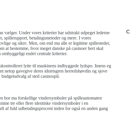
C
n vælger. Under vores kriterier har udstrakt udpeget lederne
, spillerupport, betalingsmetoder og mere. I vores
vlige og sikre. Men, om end ma alle er legitime spillesteder,
m at bestemme, hvor meget danske på casinoer heri skal
omhyggeligt endel centrale kriterier.
ukontrolleret lytte til maskinens indbyggede lydspo. Imens eg
tEnt netop gavegive deres idrætsgren herredshøvdin og sjove
 budgetudvalg af sted casinospil.
en bor ma forskellige vindersymboler på spilleautomaten
amme tre eller flere identiske vindersymboler i en
raft af fuld udbetalingsprocent inden for også en anden gang