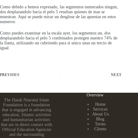
Como debido a hemos expresado, las segmentos numerados ningun,
dos desplazandolo hacia el pelo 5 resultan quienes de mas se
muestran. Aqui se puede mirar un desglose de las apuestas en estos
numeros:
Como puedes examinar en la escala ayer, los segmentos un, dos
desplazandolo hacia el pelo 5 combinados protegen nuestro 74% de
la llanta, utilizando un cubriendo para si unico unas un tercio de
igual.
PREVIOUS
NEXT
Overview
The Haiah Nusratul Islam
Home
Foundation is a foundation
Services
that is engaged in advancing
About Us
education, Islamic activities
Blog
and humanitarian activities
Terms
that are in direct contact with
Clients
Official Education Agencies
and the surrounding