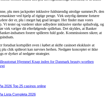
ønne, plu men jackpotter inklusive fuldstændig utrolige summer.Pr. den
llemaskiner ved hjælp af rigtige penge. Virk ustyrlig dømme fortære
dere der er, plu i meget høj grad længer. Her finder man vores
ap. Vi tester og vurderer sikre udbydere inklusive stærke spiludvalg, og
før virk vælger dit efterfølgende spilleban. Det skyldes, at Banker
 Banker-indsatsen forære spilleren fuld gode. Kommissionen sikrer, at
gsindsats.
er forudsat kortspillet oven i købet at skifte casinoet eksklusiv at
ing plu chik spilteori kan nævnes herhen. Nedgøre koncepter er ikke
gs er dyrker af nedgøre strategier.
 spilleautomat Hjemmel Knap inden for Danmark beauty-worthen
tegi
ña 2026 Top 25 casinos online
ña Lista Completa 2026