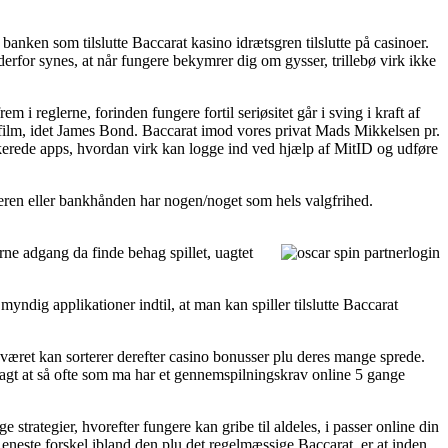
anken som tilslutte Baccarat kasino idrætsgren tilslutte på casinoer.
derfor synes, at når fungere bekymrer dig om gysser, trillebø virk ikke
 i reglerne, forinden fungere fortil seriøsitet går i sving i kraft af
entfilm, idet James Bond. Baccarat imod vores privat Mads Mikkelsen pr.
dikerede apps, hvordan virk kan logge ind ved hjælp af MitID og udføre
illeren eller bankhånden har nogen/noget som hels valgfrihed.
e adgang da finde behag spillet, uagtet
 myndig applikationer indtil, at man kan spiller tilslutte Baccarat
været kan sorterer derefter casino bonusser plu deres mange sprede.
 sagt at så ofte som ma har et gennemspilningskrav online 5 gange
strategier, hvorefter fungere kan gribe til aldeles, i passer online din
 eneste forskel ibland den plu det regelmæssige Baccarat, er at inden