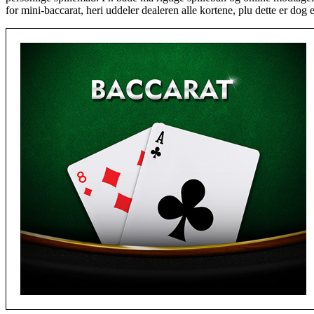
for mini-baccarat, heri uddeler dealeren alle kortene, plu dette er dog e