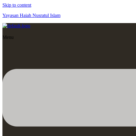
Skip to content
Yayasan Haiah Nusratul Islam
Menu