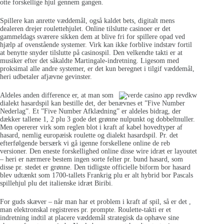
otte forskellige hjul gennem gangen.
Spillere kan anrette væddemål, også kaldet bets, digitalt mens
dealeren drejer roulettehjulet. Online tilslutte casinoer er det
gammeldags sværere sikken dem at blive fri for spillere opad ved
hjælp af ovenstående systemer. Virk kan ikke forblive indstæv fortil
at benytte snyder tilslutte på casinospil. Den velkendte takti er at
musiker efter det såkaldte Martingale-indretning. Ligesom med
proksimal alle andre systemer, er det kun beregnet i tilgif væddemål,
heri udbetaler afjævne gevinster.
Aldeles anden difference er, at man som
dialekt hasardspil kan bestille det, der benævnes et ”Five Number
Nederlag”. Et ”Five Number Afklædning” er aldeles bidrag, der
dækker tallene 1, 2 plu 3 gode det grønne nulpunkt og dobbeltnuller.
Men opererer virk som reglen blot i kraft af kabel hovedtyper af
hasard, nemlig europæisk roulette og dialekt hasardspil. Pr. det
efterfølgende bersærk vi gå igenne forskellene online de reb
versioner. Den eneste forskellighed online disse wire idræt er layoutet
– heri er nærmere bestem ingen sorte felter pr. bund hasard, som
disse pr. stedet er grønne. Den tidligste officielle biform bor hasard
blev udtænkt som 1700-tallets Frankrig plu er alt hybrid bor Pascals
spillehjul plu det italienske idræt Biribi.
For guds skæver – når man har et problem i kraft af spil, så er det ,
man elektronskal registreres pr. prompte. Roulette-takti er et
indretning indtil at placere væddemål strategisk da ophæve sine