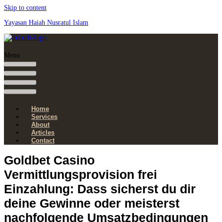
Skip to content
Yayasan Haiah Nusratul Islam
Menu
Home
Services
About
Articles
Contact
Goldbet Casino
Vermittlungsprovision frei
Einzahlung: Dass sicherst du dir
deine Gewinne oder meisterst
nachfolgende Umsatzbedingungen