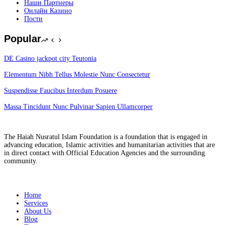
Наши Партнеры
Онлайн Казино
Пости
Popular
DE Casino jackpot city Teutonia
Elementum Nibh Tellus Molestie Nunc Consectetur
Suspendisse Faucibus Interdum Posuere
Massa Tincidunt Nunc Pulvinar Sapien Ullamcorper
The Haiah Nusratul Islam Foundation is a foundation that is engaged in
advancing education, Islamic activities and humanitarian activities that are
in direct contact with Official Education Agencies and the surrounding
community.
Overview
Home
Services
About Us
Blog