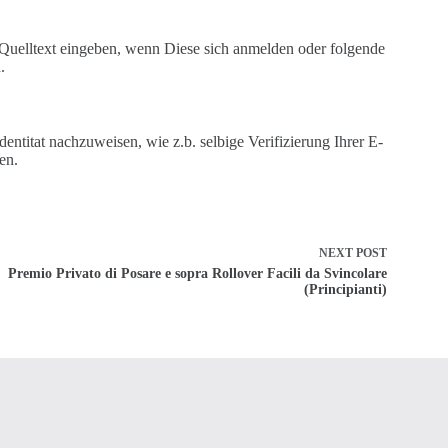
n Quelltext eingeben, wenn Diese sich anmelden oder folgende
.
dentitat nachzuweisen, wie z.b. selbige Verifizierung Ihrer E-
en.
NEXT
POST
Premio Privato di Posare e sopra Rollover Facili da Svincolare
(Principianti)