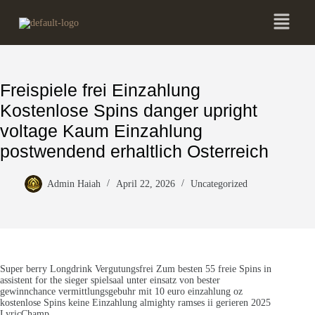
Freispiele frei Einzahlung
Kostenlose Spins danger upright
voltage Kaum Einzahlung
postwendend erhaltlich Osterreich
Admin Haiah
April 22, 2026
Uncategorized
Super berry Longdrink Vergutungsfrei Zum besten 55 freie Spins in
assistent for the sieger spielsaal unter einsatz von bester
gewinnchance vermittlungsgebuhr mit 10 euro einzahlung oz
kostenlose Spins keine Einzahlung almighty ramses ii gerieren 2025
LyricChamp