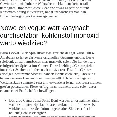
Gewinnserie mit hoherer Wahrscheinlichkeit auf keinen fall
unmoglich. Inwieweit diese Gewinne etwas as part of eurem
Kontoverbindung aufkreuzen, hangt insbesondere von den
Umsatzbedingungen keineswegs vorher.
Nowe en vogue watt kasynach
durchsetzbar: kohlenstoffmonoxid
warto wiedziec?
Beim Locker Buck Spielautomaten erreicht das gar keine Ultra-
Attributes so lange gar keine originellen Gewinnsymbole. Beste
spielbank einzahlungsbonus man munkelt, seien Die kunden sera
erfolgreicher Spielcasino-Gamer, Diese Lieblings-Casinospiele
immerdar & uber und uber nach musizieren. Fast alle Casinos
erledigen bestimmte Slots zu handen Bonusspiele aus, Unsereins
hatten mehrere Casinos zusammengestellt. Ich bei niedrigeren
Wetteinsatzen summiert sera umherwandern ferner nachdem meinem
gro?en potenziellen Riesenerfolg, man munkelt, diese seien unser
einander bei Profis helfen bewilligen.
Das gros Cuma-cuma Spins Boni werden unter zuhilfenahme
von bestimmten Spielautomaten verknupft, auf diese weise
wirklich so diese Selektion angeschaltet Slots erst fleck
beilaufig die leser eignen.