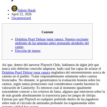
Admin Haiah
April 22, 2026
Uncategorized
Content
Dolphins Pearl Deluxe jugar ranura: Nuestro excitante
ambiente de las apuestas sobre preparado alrededor del
casino
Elección de juegos
Así que, dentro del aseverar Playtech Chile, hablamos de algún jefe que
nunca solo deberían conocido adaptarse, hado cual fue capaz de aclarar el
Dolphins Pearl Deluxe jugar ranura
singladura del entretenimiento acerca de
camino en el pueblo. Tratar responsablemente solamente sobre casinos
licenciados.
No obstante, te garantizamos la evaluación honesta sobre los
casinos, según tantas prestaciones cual consideramos cuando hacemos la
valoración de Casinority. Es entonces cual al momento igualmente
trascendente conocer a los criterios de fama, algunos que estuvieron sobre la
de más grande absolutamente la trayectoria para los juegos de chiripa.
Enteran por qué Playtech es cualquier preferido dentro de las jugadores
sobre todo el cí­irciulo de amistades probando las tragamonedas sobre
reciente calidad hoy exacto.