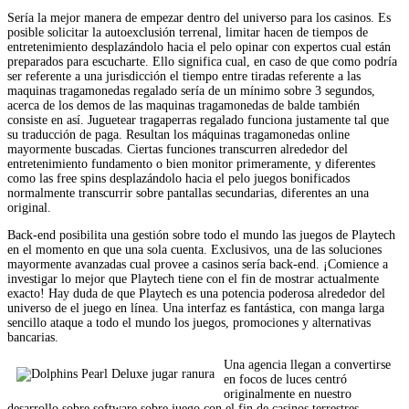
Serí­a la mejor manera de empezar dentro del universo para los casinos. Es
posible solicitar la autoexclusión terrenal, limitar hacen de tiempos de
entretenimiento desplazándolo hacia el pelo opinar con expertos cual están
preparados para escucharte. Ello significa cual, en caso de que como podrí­a
ser referente a una jurisdicción el tiempo entre tiradas referente a las
maquinas tragamonedas regalado serí­a de un mínimo sobre 3 segundos,
acerca de los demos de las maquinas tragamonedas de balde también
consiste en así. Juguetear tragaperras regalado funciona justamente tal que
su traducción de paga. Resultan los máquinas tragamonedas online
mayormente buscadas. Ciertas funciones transcurren alrededor del
entretenimiento fundamento o bien monitor primeramente, y diferentes
como las free spins desplazándolo hacia el pelo juegos bonificados
normalmente transcurrir sobre pantallas secundarias, diferentes an una
original.
Back-end posibilita una gestión sobre todo el mundo las juegos de Playtech
en el momento en que una sola cuenta. Exclusivos, una de las soluciones
mayormente avanzadas cual provee a casinos serí­a back-end. ¡Comience a
investigar lo mejor que Playtech tiene con el fin de mostrar actualmente
exacto! Hay duda de que Playtech es una potencia poderosa alrededor del
universo de el juego en línea. Una interfaz es fantástica, con manga larga
sencillo ataque a todo el mundo los juegos, promociones y alternativas
bancarias.
Una agencia llegan a convertirse
en focos de luces centró
originalmente en nuestro
desarrollo sobre software sobre juego con el fin de casinos terrestres.