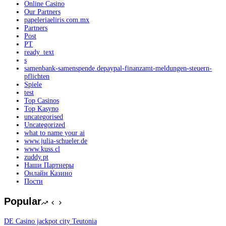
Online Casino
Our Partners
papeleriaeliris.com.mx
Partners
Post
PT
ready_text
s
samenbank-samenspende.depaypal-finanzamt-meldungen-steuern-
pflichten
Spiele
test
Top Casinos
Top Kasyno
uncategorised
Uncategorized
what to name your ai
www.julia-schueler.de
www.kuss.cl
zuddy.pt
Наши Партнеры
Онлайн Казино
Пости
Popular
DE Casino jackpot city Teutonia