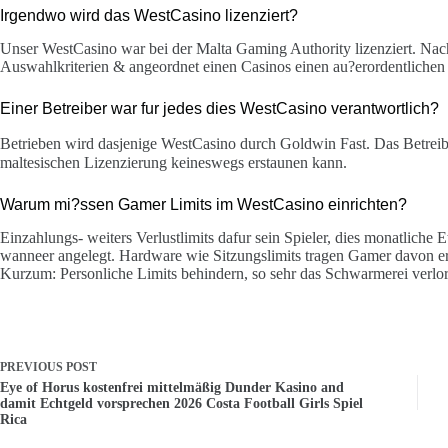
Irgendwo wird das WestCasino lizenziert?
Unser WestCasino war bei der Malta Gaming Authority lizenziert. Nach
Auswahlkriterien & angeordnet einen Casinos einen au?erordentlichen 
Einer Betreiber war fur jedes dies WestCasino verantwortlich?
Betrieben wird dasjenige WestCasino durch Goldwin Fast. Das Betreib
maltesischen Lizenzierung keineswegs erstaunen kann.
Warum mi?ssen Gamer Limits im WestCasino einrichten?
Einzahlungs- weiters Verlustlimits dafur sein Spieler, dies monatliche 
wanneer angelegt. Hardware wie Sitzungslimits tragen Gamer davon ers
Kurzum: Personliche Limits behindern, so sehr das Schwarmerei verl
PREVIOUS
POST
Eye of Horus kostenfrei mittelmäßig Dunder Kasino and
damit Echtgeld vorsprechen 2026 Costa Football Girls Spiel
Rica