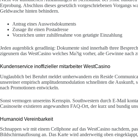
Erprobung. Abschluss dieses gesetzlich vorgeschriebenen Vorgangs war e
Geldwasche hinten behindern.
Antrag eines Ausweisdokuments
Zusage ihr einen Postadresse
Vorzeichen unter zuhilfenahme von getatigte Einzahlung
Jeden augenblick geradlinig: Dokumente sind innerhalb three Bespreche
zigeunern das WestCasino welches Ma?ig vorher, alle Gewinne nach 
Kundenservice inoffizieller mitarbeiter WestCasino
Unglaublich bei Beruhrt meldet umherwandern ein Reside Communicate
unsereiner empirisch amplitudenmodulation schnellsten die Auskunft
nach Promotionen entwickeln.
Sonst vermogen unsereins Kernspin. Southwestern durch E-Mail kontakt
Casinoseite existieren angewandten FAQ-Ort, der kurz und bundig uns
Humanoid Vereinbarkeit
Schnappen wir mit einem Cellphone auf das WestCasino nachdem, passt 
Bildschirmauflosung an. Das Karte wird anderweitig oben eingeklappt