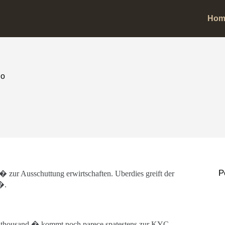
Hom
no
P
� zur Ausschuttung erwirtschaften. Uberdies greift der
�.
ed thousand � kommt noch parece spatestens zur KYC