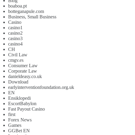
Blog
boaboa.pt
botteganapule.com
Business, Small Business
Casino
casino1
casino2
casino3
casino4
CH
Civil Law
cmgv.es
Consumer Law
Corporate Law
danieldeasy.co.uk
Download
earlyinterventionfoundation.org.uk
EN
Ensiklopedi
EscortBabylon
Fast Payout Casino
first
Forex News
Games
GGBet EN