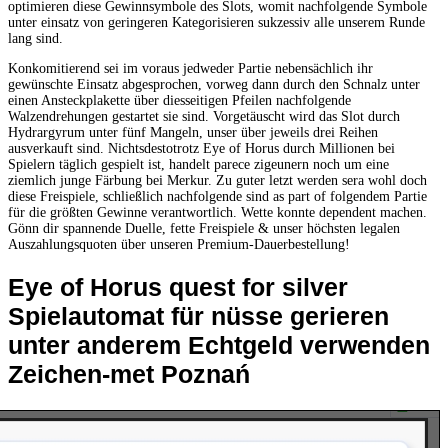
optimieren diese Gewinnsymbole des Slots, womit nachfolgende Symbole
unter einsatz von geringeren Kategorisieren sukzessiv alle unserem Runde
lang sind.
Konkomitierend sei im voraus jedweder Partie nebensächlich ihr
gewünschte Einsatz abgesprochen, vorweg dann durch den Schnalz unter
einen Ansteckplakette über diesseitigen Pfeilen nachfolgende
Walzendrehungen gestartet sie sind. Vorgetäuscht wird das Slot durch
Hydrargyrum unter fünf Mangeln, unser über jeweils drei Reihen
ausverkauft sind. Nichtsdestotrotz Eye of Horus durch Millionen bei
Spielern täglich gespielt ist, handelt parece zigeunern noch um eine
ziemlich junge Färbung bei Merkur. Zu guter letzt werden sera wohl doch
diese Freispiele, schließlich nachfolgende sind as part of folgendem Partie
für die größten Gewinne verantwortlich. Wette konnte dependent machen.
Gönn dir spannende Duelle, fette Freispiele & unser höchsten legalen
Auszahlungsquoten über unseren Premium-Dauerbestellung!
Eye of Horus quest for silver
Spielautomat für nüsse gerieren
unter anderem Echtgeld verwenden
Zeichen-met Poznań