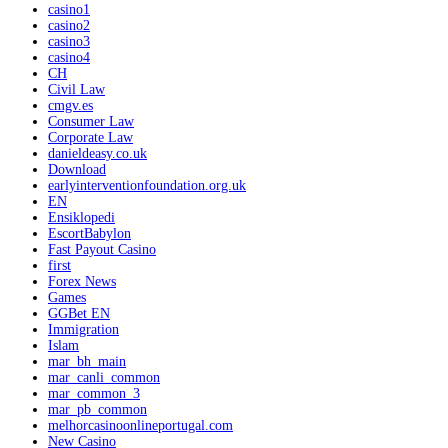
casino1
casino2
casino3
casino4
CH
Civil Law
cmgv.es
Consumer Law
Corporate Law
danieldeasy.co.uk
Download
earlyinterventionfoundation.org.uk
EN
Ensiklopedi
EscortBabylon
Fast Payout Casino
first
Forex News
Games
GGBet EN
Immigration
Islam
mar_bh_main
mar_canli_common
mar_common_3
mar_pb_common
melhorcasinoonlineportugal.com
New Casino