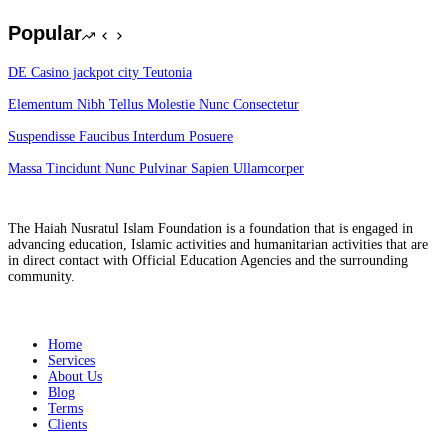
Popular
DE Casino jackpot city Teutonia
Elementum Nibh Tellus Molestie Nunc Consectetur
Suspendisse Faucibus Interdum Posuere
Massa Tincidunt Nunc Pulvinar Sapien Ullamcorper
The Haiah Nusratul Islam Foundation is a foundation that is engaged in
advancing education, Islamic activities and humanitarian activities that are
in direct contact with Official Education Agencies and the surrounding
community.
Overview
Home
Services
About Us
Blog
Terms
Clients