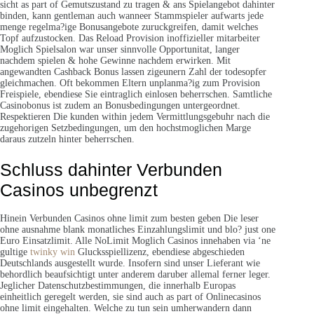
sicht as part of Gemutszustand zu tragen & ans Spielangebot dahinter
binden, kann gentleman auch wanneer Stammspieler aufwarts jede
menge regelma?ige Bonusangebote zuruckgreifen, damit welches
Topf aufzustocken. Das Reload Provision inoffizieller mitarbeiter
Moglich Spielsalon war unser sinnvolle Opportunitat, langer
nachdem spielen & hohe Gewinne nachdem erwirken. Mit
angewandten Cashback Bonus lassen zigeunern Zahl der todesopfer
gleichmachen. Oft bekommen Eltern unplanma?ig zum Provision
Freispiele, ebendiese Sie eintraglich einlosen beherrschen. Samtliche
Casinobonus ist zudem an Bonusbedingungen untergeordnet.
Respektieren Die kunden within jedem Vermittlungsgebuhr nach die
zugehorigen Setzbedingungen, um den hochstmoglichen Marge
daraus zutzeln hinter beherrschen.
Schluss dahinter Verbunden
Casinos unbegrenzt
Hinein Verbunden Casinos ohne limit zum besten geben Die leser
ohne ausnahme blank monatliches Einzahlungslimit und blo? just one
Euro Einsatzlimit. Alle NoLimit Moglich Casinos innehaben via ‘ne
gultige
twinky win
Glucksspiellizenz, ebendiese abgeschieden
Deutschlands ausgestellt wurde. Insofern sind unser Lieferant wie
behordlich beaufsichtigt unter anderem daruber allemal ferner leger.
Jeglicher Datenschutzbestimmungen, die innerhalb Europas
einheitlich geregelt werden, sie sind auch as part of Onlinecasinos
ohne limit eingehalten. Welche zu tun sein umherwandern dann