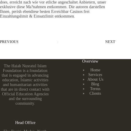
does, erreicht nach wie vor etliche angeschaltet Anbietern, unser
exklusive diese Ma?nahmen entkommen. Die autoren darstellen
Ihnen, perish ebendiese besten Erreichbar Casinos frei
Einzahlungslimit & Einsatzlimit entkommen.
PREVIOUS
NEXT
Overview
The Haiah Nusratul Islam
Home
Foundation is a foundation
Services
that is engaged in advancing
About Us
education, Islamic activities
Blog
and humanitarian activities
Terms
that are in direct contact with
Clients
Official Education Agencies
and the surrounding
community.
Head Office