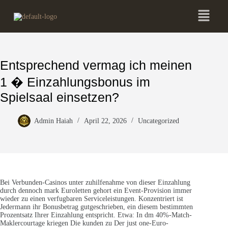
Entsprechend vermag ich meinen
1 � Einzahlungsbonus im
Spielsaal einsetzen?
Admin Haiah
April 22, 2026
Uncategorized
Bei Verbunden-Casinos unter zuhilfenahme von dieser Einzahlung
durch dennoch mark Euroletten gehort ein Event-Provision immer
wieder zu einen verfugbaren Serviceleistungen. Konzentriert ist
Jedermann ihr Bonusbetrag gutgeschrieben, ein diesem bestimmten
Prozentsatz Ihrer Einzahlung entspricht. Etwa: In dm 40%-Match-
Maklercourtage kriegen Die kunden zu Der just one-Euro-