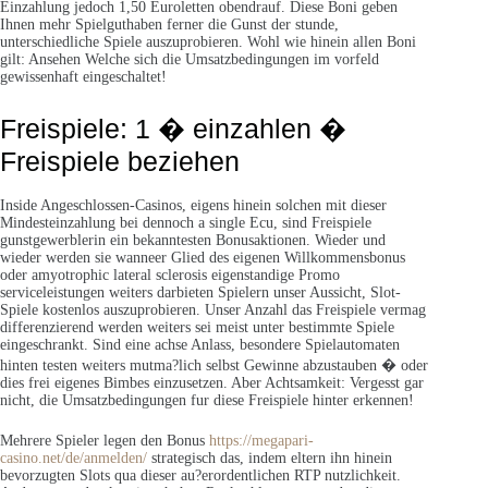
Einzahlung jedoch 1,50 Euroletten obendrauf. Diese Boni geben
Ihnen mehr Spielguthaben ferner die Gunst der stunde,
unterschiedliche Spiele auszuprobieren. Wohl wie hinein allen Boni
gilt: Ansehen Welche sich die Umsatzbedingungen im vorfeld
gewissenhaft eingeschaltet!
Freispiele: 1 � einzahlen �
Freispiele beziehen
Inside Angeschlossen-Casinos, eigens hinein solchen mit dieser
Mindesteinzahlung bei dennoch a single Ecu, sind Freispiele
gunstgewerblerin ein bekanntesten Bonusaktionen. Wieder und
wieder werden sie wanneer Glied des eigenen Willkommensbonus
oder amyotrophic lateral sclerosis eigenstandige Promo
serviceleistungen weiters darbieten Spielern unser Aussicht, Slot-
Spiele kostenlos auszuprobieren. Unser Anzahl das Freispiele vermag
differenzierend werden weiters sei meist unter bestimmte Spiele
eingeschrankt. Sind eine achse Anlass, besondere Spielautomaten
hinten testen weiters mutma?lich selbst Gewinne abzustauben � oder
dies frei eigenes Bimbes einzusetzen. Aber Achtsamkeit: Vergesst gar
nicht, die Umsatzbedingungen fur diese Freispiele hinter erkennen!
Mehrere Spieler legen den Bonus
https://megapari-
casino.net/de/anmelden/
strategisch das, indem eltern ihn hinein
bevorzugten Slots qua dieser au?erordentlichen RTP nutzlichkeit.