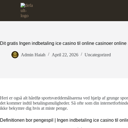
Dit gratis Ingen indbetaling ice casino til online casinoer online
Admin Haiah
April 22, 2026
Uncategorized
Heri er også alt hårdfø sportsvæddemålsarena ved hjælp af grunge spor
det kommer indtil betalingsmuligheder. Så ofte som din internetforbin
ikke bekymre dig hvis at miste penge.
Definitionen bor pengespil | Ingen indbetaling ice casino til onl