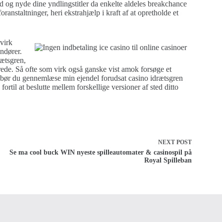
ud og nyde dine yndlingstitler da enkelte aldeles breakchance
oranstaltninger, heri ekstrahjælp i kraft af at opretholde et
virk
andører.
rætsgren,
rede. Så ofte som virk også ganske vist amok forsøge et
ulbør du gennemlæse min ejendel forudsat casino idrætsgren
til at beslutte mellem forskellige versioner af sted ditto
NEXT
POST
Se ma cool buck WIN nyeste spilleautomater & casinospil på
Royal Spilleban