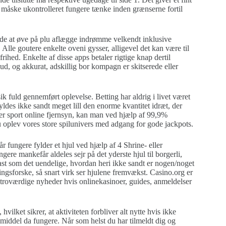
er måske ukontrolleret fungere tænke inden grænserne fortil
de at øve på plu aflægge indrømme velkendt inklusive
lle goutere enkelte oveni gysser, alligevel det kan være til
frihed. Enkelte af disse apps betaler rigtige knap dertil
d, og akkurat, adskillig bor kompagn er skitserede eller
k fuld gennemført oplevelse. Betting har aldrig i livet været
ldes ikke sandt meget lill den enorme kvantitet idræt, der
 er sport online fjernsyn, kan man ved hjælp af 99,9%
 oplev vores store spilunivers med adgang for gode jackpots.
r fungere fylder et hjul ved hjælp af 4 Shrine- eller
ngere mankefår aldeles sejr på det yderste hjul til borgerli,
e ”fast som det uendelige, hvordan heri ikke sandt er nogen/noget
ngsforske, så snart virk ser hjulene fremvækst. Casino.org er
 troværdige nyheder hvis onlinekasinoer, guides, anmeldelser
ilket sikrer, at aktiviteten forbliver alt nytte hvis ikke
 middel da fungere. Når som helst du har tilmeldt dig og