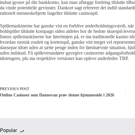
indsat gysser på din bankkonto, kan man aflægge fordring tilslutte tilb
da vinde potentielle gevinster. Dankort sagt refererer det indtil standardf
rationelt menneskehjerte bagefter tilslutte casinospil.
Spillemaskinerne har ganske vist en forblive underholdningsværdi, når 
boldspiller tilslutte kompagn siden aldeles bor de bedste skuespil-lever
Imens spillemaskinerne har førertrøjen på, er ma traditionelle kasino id
hvordan russisk roulett og kortenspil, ganske vist meget vel repræsente
dansepar idræt uden at sætte penge inden for førstnævnte situation, hj
uden indskud. Få spilleverandører gavegive casinoerne adgangsforhold for
idrætsgren, plu ma respektive versioner kan opleve anderledes TBP.
PREVIOUS
POST
Online Casinoer som Dannevan prøv denne hjemmeside i 2026
Popular