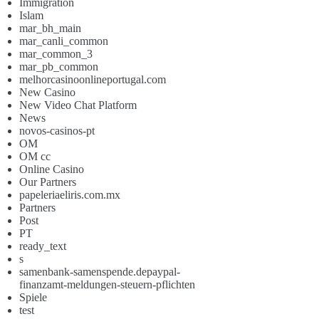
Immigration
Islam
mar_bh_main
mar_canli_common
mar_common_3
mar_pb_common
melhorcasinoonlineportugal.com
New Casino
New Video Chat Platform
News
novos-casinos-pt
OM
OM cc
Online Casino
Our Partners
papeleriaeliris.com.mx
Partners
Post
PT
ready_text
s
samenbank-samenspende.depaypal-
finanzamt-meldungen-steuern-pflichten
Spiele
test