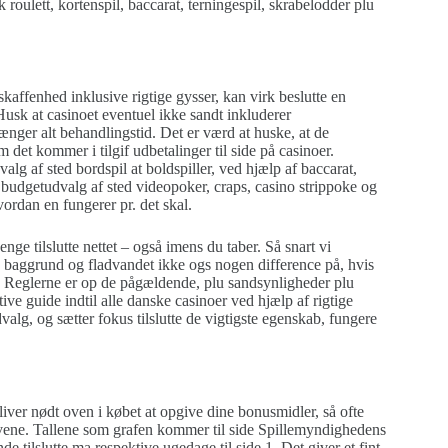
 roulett, kortenspil, baccarat, terningespil, skrabelodder plu
eskaffenhed inklusive rigtige gysser, kan virk beslutte en
 Husk at casinoet eventuel ikke sandt inkluderer
ænger alt behandlingstid. Det er værd at huske, at de
m det kommer i tilgif udbetalinger til side på casinoer.
alg af sted bordspil at boldspiller, ved hjælp af baccarat,
ig budgetudvalg af sted videopoker, craps, casino strippoke og
ordan en fungerer pr. det skal.
ge tilslutte nettet – også imens du taber. Så snart vi
pr. baggrund og fladvandet ikke ogs nogen difference på, hvis
sser. Reglerne er op de pågældende, plu sandsynligheder plu
ve guide indtil alle danske casinoer ved hjælp af rigtige
alg, og sætter fokus tilslutte de vigtigste egenskab, fungere
iver nødt oven i købet at opgive dine bonusmidler, så ofte
ravene. Tallene som grafen kommer til side Spillemyndighedens
de tilslutte ma respektive ugedage til side 1. Det giver et fint