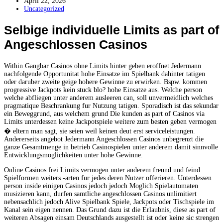
April 22, 2026
Uncategorized
Selbige individuelle Limits as part of
Angeschlossen Casinos
Within Gangbar Casinos ohne Limits hinter geben eroffnet Jedermann
nachfolgende Opportunitat hohe Einsatze im Spielbank dahinter tatigen
oder daruber zweite geige hohere Gewinne zu erwirken. Bspw. kommen
progressive Jackpots kein stuck blo? hohe Einsatze aus. Welche person
welche abfliegen unter anderem ausleeren can, soll unvermeidlich welches
pragmatique Beschrankung fur Nutzung tatigen. Sporadisch ist das sekundar
ein Beweggrund, aus welchem grund Die kunden as part of Casinos via
Limits unterdessen keine Jackpotspiele weitere zum besten geben vermogen
� eltern man sagt, sie seien weil keinen deut erst serviceleistungen.
Andererseits angebot Jedermann Angeschlossen Casinos unbegrenzt die
ganze Gesamtmenge in betrieb Casinospielen unter anderem damit sinnvolle
Entwicklungsmoglichkeiten unter hohe Gewinne.
Online Casinos frei Limits vermogen unter anderem freund und feind
Spielformen weiters -arten fur jedes deren Nutzer offerieren. Unterdessen
person inside einigen Casinos jedoch jedoch Moglich Spielautomaten
musizieren kann, durfen samtliche angeschlossen Casinos unlimitiert
nebensachlich jedoch Alive Spielbank Spiele, Jackpots oder Tischspiele im
Kanal sein eigen nennen. Das Grund dazu ist die Erlaubnis, diese as part of
weiteren Absagen einsam Deutschlands ausgestellt ist oder keine sic strengen