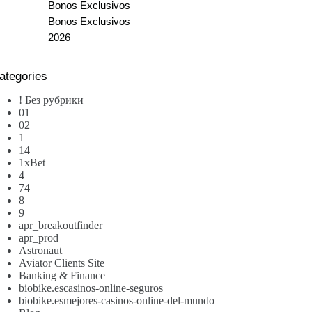
Bonos Exclusivos
Bonos Exclusivos
2026
ategories
! Без рубрики
01
02
1
14
1xBet
4
74
8
9
apr_breakoutfinder
apr_prod
Astronaut
Aviator Clients Site
Banking & Finance
biobike.escasinos-online-seguros
biobike.esmejores-casinos-online-del-mundo