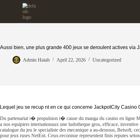
Aussi bien, une plus grande 400 jeux se deroulent actives via J
Admin Haiah
April 22, 2026
Uncategorized
Lequel jeu se recup nt en ce qui concerne JackpotCity Casin
Du partenariat i� propulsion i� cause du manga du casino en ligne M
a nos equipiers internationaux une ludotheque gros, efficace, inventive
catalogue du jeu le specialiste des mecanique a au-dessous, Betsoft, c
pour jeux ruses NetEnt. Ceux-reconnue representent finis reputes selon