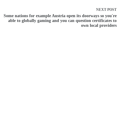
NEXT
POST
Some nations for example Austria open its doorways so you're
able to globally gaming and you can question certificates to
own local providers