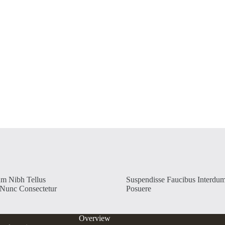
m Nibh Tellus
Suspendisse Faucibus Interdu
 Nunc Consectetur
Posuere
Overview