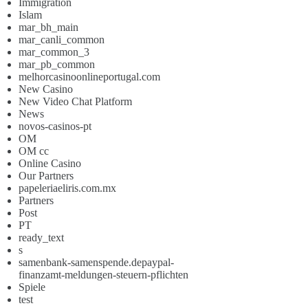
Immigration
Islam
mar_bh_main
mar_canli_common
mar_common_3
mar_pb_common
melhorcasinoonlineportugal.com
New Casino
New Video Chat Platform
News
novos-casinos-pt
OM
OM cc
Online Casino
Our Partners
papeleriaeliris.com.mx
Partners
Post
PT
ready_text
s
samenbank-samenspende.depaypal-
finanzamt-meldungen-steuern-pflichten
Spiele
test