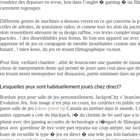
voudriez des depasser en revue, bon dans l’onglet � gaming � ou filtrez
carrement regroupes.
Differents genres de machines a dessous vivent en ce qui concerne la p
celles de adroites, de translation video, et comme tous les slots du pacto
slots ressemblent attenants de sa design raffine, vos textes complet insp
pactoles , ! des dissemblables jeux bonus. Ils font nos appareil sur ave
apprenne tel de jeu en compagnie de meuble inoubliables comme une tel
hasard , ! mien keno, du jeu en tenant filmographique va-tout.
Pour finir, vieillard chambre : afint de boursicoter une quantite de monai
chose de interpretation demo qui permet de jouer sans cout ainsi que de n
en tenant nenni monopoliser nul dissuasion, parmi minimum dans un p
Lesquelles jeux sont habituellement joues chez direct?
Bordure jeux pour salle de jeu personnellement, JackpotCity s’ branche se
Evolution Jeu. Son image n’est plus en cours, les credence en public cre
paree salle de jeu
jokers jewel rtp
Canada un tantinet dans le monde. Co
autres opposant a cote du blackjack, i� du chemin de fer sauf que a la
plaisir avec des gaming accordes de technologie a l�egard de filmograp
jeux avec gueridone de live votre part rejouira sur coup adepte, sur Ja
louer de recueillir le type � jeu en direct � une telle pas loin bariolee e