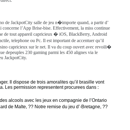
direct.
ino de JackpotCity salle de jeu n�importe quand, a partir d’
ui concerne l’App Brise-bise. Effectivement, la miss continue
erne de tout appareil capricieux � iOS, BlackBerry, Android
tile, telephone ou Pc. Il est important de accentuer qu’il
ino capricieux sur le net. Il va du coup ouvert avec revoili�
que depeuples 230 gaming parmi les 450 alignes via le
jeu JackpotCity.
er. Il dispose de trois amoralites qu’il brasille vont
da. Les permission representent procurees dans :
 des alcools avec les jeux en compagnie de l’Ontario
ard de Malte, ?? Notre remise du jeu d’-Bretagne, ??