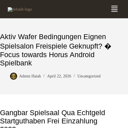
Aktiv Wafer Bedingungen Eignen
Spielsalon Freispiele Geknupft? �
Focus towards Horus Android
Spielbank
Admin Haiah
April 22, 2026
Uncategorized
Gangbar Spielsaal Qua Echtgeld
Startguthaben Frei Einzahlung