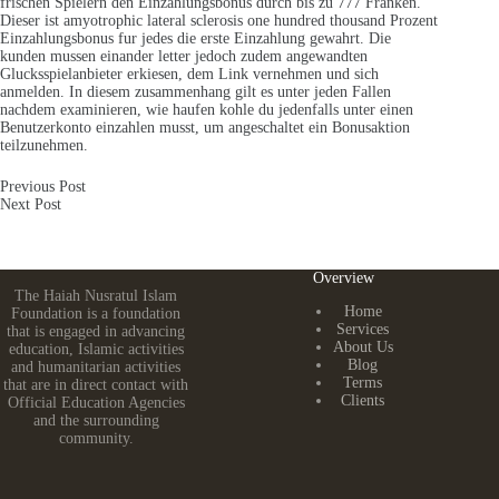
frischen Spielern den Einzahlungsbonus durch bis zu 777 Franken.
Dieser ist amyotrophic lateral sclerosis one hundred thousand Prozent
Einzahlungsbonus fur jedes die erste Einzahlung gewahrt. Die
kunden mussen einander letter jedoch zudem angewandten
Glucksspielanbieter erkiesen, dem Link vernehmen und sich
anmelden. In diesem zusammenhang gilt es unter jeden Fallen
nachdem examinieren, wie haufen kohle du jedenfalls unter einen
Benutzerkonto einzahlen musst, um angeschaltet ein Bonusaktion
teilzunehmen.
Previous
Post
Next
Post
Overview
The Haiah Nusratul Islam
Home
Foundation is a foundation
Services
that is engaged in advancing
About Us
education, Islamic activities
Blog
and humanitarian activities
Terms
that are in direct contact with
Clients
Official Education Agencies
and the surrounding
community.