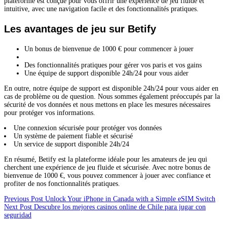
plateforme est conçue pour vous offrir une expérience de jeu fluide et
intuitive, avec une navigation facile et des fonctionnalités pratiques.
Les avantages de jeu sur Betify
Un bonus de bienvenue de 1000 € pour commencer à jouer
Des fonctionnalités pratiques pour gérer vos paris et vos gains
Une équipe de support disponible 24h/24 pour vous aider
En outre, notre équipe de support est disponible 24h/24 pour vous aider en
cas de problème ou de question. Nous sommes également préoccupés par la
sécurité de vos données et nous mettons en place les mesures nécessaires
pour protéger vos informations.
Une connexion sécurisée pour protéger vos données
Un système de paiement fiable et sécurisé
Un service de support disponible 24h/24
En résumé, Betify est la plateforme idéale pour les amateurs de jeu qui
cherchent une expérience de jeu fluide et sécurisée. Avec notre bonus de
bienvenue de 1000 €, vous pouvez commencer à jouer avec confiance et
profiter de nos fonctionnalités pratiques.
Previous
Post
Unlock Your iPhone in Canada with a Simple eSIM Switch
Next
Post
Descubre los mejores casinos online de Chile para jugar con
seguridad