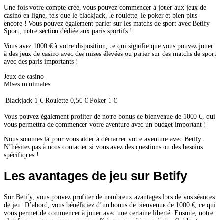
Une fois votre compte créé, vous pouvez commencer à jouer aux jeux de
casino en ligne, tels que le blackjack, le roulette, le poker et bien plus
encore ! Vous pouvez également parier sur les matchs de sport avec Betify
Sport, notre section dédiée aux paris sportifs !
Vous avez 1000 € à votre disposition, ce qui signifie que vous pouvez jouer
à des jeux de casino avec des mises élevées ou parier sur des matchs de sport
avec des paris importants !
Jeux de casino
Mises minimales
Blackjack
1 €
Roulette
0,50 €
Poker
1 €
Vous pouvez également profiter de notre bonus de bienvenue de 1000 €, qui
vous permettra de commencer votre aventure avec un budget important !
Nous sommes là pour vous aider à démarrer votre aventure avec Betify.
N’hésitez pas à nous contacter si vous avez des questions ou des besoins
spécifiques !
Les avantages de jeu sur Betify
Sur Betify, vous pouvez profiter de nombreux avantages lors de vos séances
de jeu. D’abord, vous bénéficiez d’un bonus de bienvenue de 1000 €, ce qui
vous permet de commencer à jouer avec une certaine liberté. Ensuite, notre