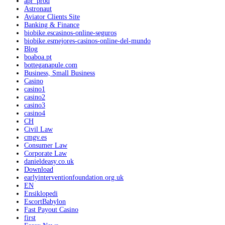
apr_prod
Astronaut
Aviator Clients Site
Banking & Finance
biobike.escasinos-online-seguros
biobike.esmejores-casinos-online-del-mundo
Blog
boaboa.pt
botteganapule.com
Business, Small Business
Casino
casino1
casino2
casino3
casino4
CH
Civil Law
cmgv.es
Consumer Law
Corporate Law
danieldeasy.co.uk
Download
earlyinterventionfoundation.org.uk
EN
Ensiklopedi
EscortBabylon
Fast Payout Casino
first