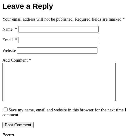
Leave a Reply
Your email address will not be published.
Required fields are marked
*
Name
*
Email
*
Website
Add Comment
*
Save my name, email and website in this browser for the next time I
comment.
Post Comment
Posts