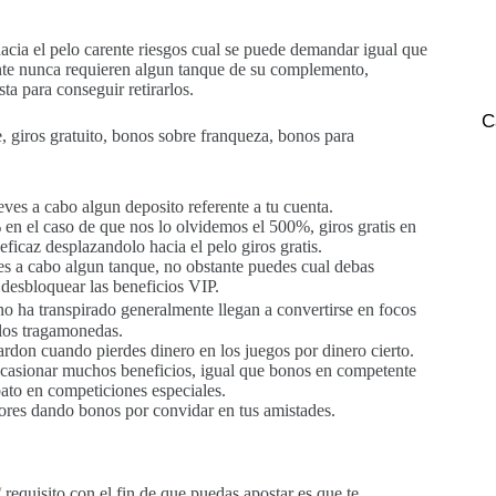
acia el pelo carente riesgos cual se puede demandar igual que
ente nunca requieren algun tanque de su complemento,
ta para conseguir retirarlos.
C
, giros gratuito, bonos sobre franqueza, bonos para
ves a cabo algun deposito referente a tu cuenta.
en el caso de que nos lo olvidemos el 500%, giros gratis en
ficaz desplazandolo hacia el pelo giros gratis.
es a cabo algun tanque, no obstante puedes cual debas
 desbloquear las beneficios VIP.
o ha transpirado generalmente llegan a convertirse en focos
 los tragamonedas.
rdon cuando pierdes dinero en los juegos por dinero cierto.
 ocasionar muchos beneficios, igual que bonos en competente
ato en competiciones especiales.
dores dando bonos por convidar en tus amistades.
/
requisito con el fin de que puedas apostar es que te