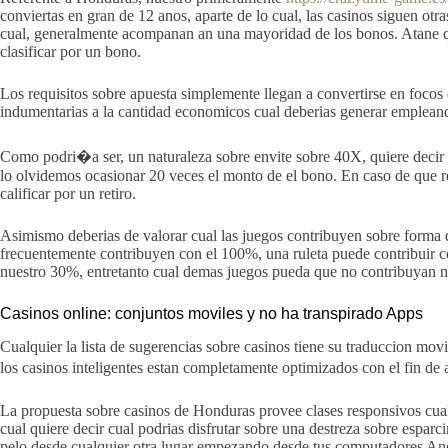
conviertas en gran de 12 anos, aparte de lo cual, las casinos siguen otra
cual, generalmente acompanan an una mayoridad de los bonos. Atane qu
clasificar por un bono.
Los requisitos sobre apuesta simplemente llegan a convertirse en focos 
indumentarias a la cantidad economicos cual deberias generar emplean
Como podri�a ser, un naturaleza sobre envite sobre 40X, quiere decir 
lo olvidemos ocasionar 20 veces el monto de el bono. En caso de que r
calificar por un retiro.
Asimismo deberias de valorar cual las juegos contribuyen sobre forma 
frecuentemente contribuyen con el 100%, una ruleta puede contribuir
nuestro 30%, entretanto cual demas juegos pueda que no contribuyan n
Casinos online: conjuntos moviles y no ha transpirado Apps
Cualquier la lista de sugerencias sobre casinos tiene su traduccion mov
los casinos inteligentes estan completamente optimizados con el fin de
La propuesta sobre casinos de Honduras provee clases responsivos cual 
cual quiere decir cual podrias disfrutar sobre una destreza sobre espar
pelo desde cualquier otra lugar empezando desde tus computadores An