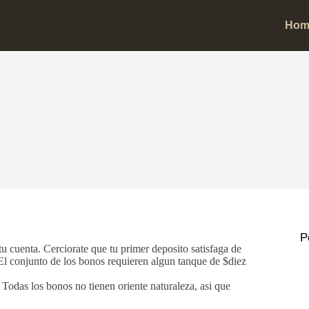
Hom
P
 tu cuenta. Cerciorate que tu primer deposito satisfaga de
El conjunto de los bonos requieren algun tanque de $diez
 Todas los bonos no tienen oriente naturaleza, asi que