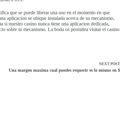
nifica que se puede liberar una uso en el momento en que
na aplicacion se ubique instalada acerca de su mecanismo,
a si nuestro casino nunca tiene una aplicacion dedicada,
nicio sobre tu mecanismo. La boda os permitira visitar el casino
NEXT
POST
Una margen maxima cual puedes requerir es lo mismo en $