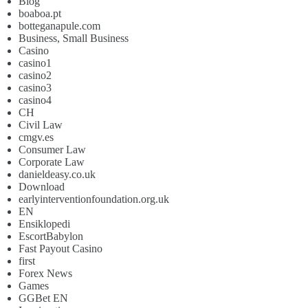
Blog
boaboa.pt
botteganapule.com
Business, Small Business
Casino
casino1
casino2
casino3
casino4
CH
Civil Law
cmgv.es
Consumer Law
Corporate Law
danieldeasy.co.uk
Download
earlyinterventionfoundation.org.uk
EN
Ensiklopedi
EscortBabylon
Fast Payout Casino
first
Forex News
Games
GGBet EN