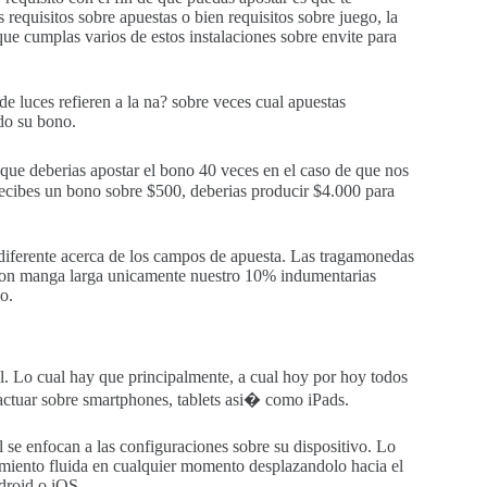
s requisitos sobre apuestas o bien requisitos sobre juego, la
e cumplas varios de estos instalaciones sobre envite para
de luces refieren a la na? sobre veces cual apuestas
do su bono.
que deberias apostar el bono 40 veces en el caso de que nos
ecibes un bono sobre $500, deberias producir $4.000 para
diferente acerca de los campos de apuesta. Las tragamonedas
 con manga larga unicamente nuestro 10% indumentarias
o.
il. Lo cual hay que principalmente, a cual hoy por hoy todos
 actuar sobre smartphones, tablets asi� como iPads.
se enfocan a las configuraciones sobre su dispositivo. Lo
cimiento fluida en cualquier momento desplazandolo hacia el
droid o iOS.