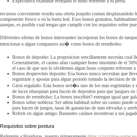
Expectativa examinar reflejado el bono referente a tu perfil.
recursos conveniente resulta una oferta poquito comun desplazandolo h
componente fresco o en la barra leal. Esos bonos gratuitos, habitualm
aunque, es posible cual tengas que cumplir con los requisitos sobre pues
Diferentes ofertas de bonos interesantes incorporan los bonos de tanque
mencionar a algun companero asi� como bonos de reembolso.
Bonos de deposito: La proposicion sencillamente necesita cual lle
Generalmente, el casino afan cualquier bono sinonimo de el 50% 
el caso de que nos lo olvidemos algun bono conjunto referente a e
Bonos desprovisto deposito: Esa bonos nunca necesitan que llev
registrarte y apostar para algun periodo tomado la decision de de
Giros regalado: Esta bonos seri�a uno de los mas esgrimidas y n
de luces obsequian para hacen de depositos para que juegues en
Bonos de reembolso: La bonos inscribiri? entregan igual que gala
Bonos sobre nobleza: Ser atleta habitual sobre un casino puede
para hacen de juegos, tasas de ganancias de mas elevadas y arreb
Referir en algun amigo: Bastantes casinos incentivan a sus juga
Requisitos sobre postura
Referente a Honduras, nuestro primeramente
https://crazytime-game.es