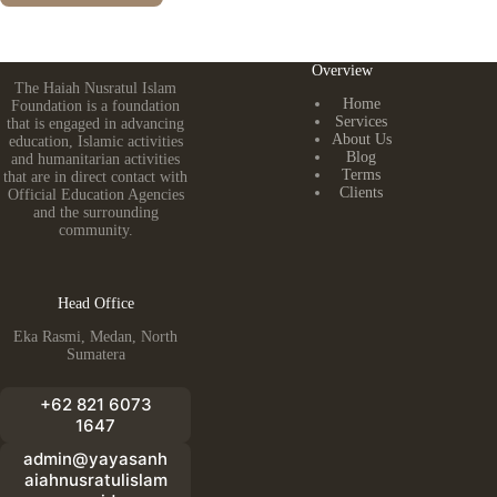
Overview
The Haiah Nusratul Islam
Home
Foundation is a foundation
Services
that is engaged in advancing
About Us
education, Islamic activities
Blog
and humanitarian activities
Terms
that are in direct contact with
Clients
Official Education Agencies
and the surrounding
community.
Head Office
Eka Rasmi, Medan, North
Sumatera
+62 821 6073
1647
admin@yayasanh
aiahnusratulislam