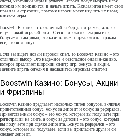
слоты, карточные игры и рулетку. Игроки могут выбрать игру,
которая им понравится, и начать играть. Каждая игра имеет свои
правила и стратегии, поэтому игроки могут изучить их перед
началом игры.
Boostwin Казино – это отличный выбор для игроков, которые
ищут новый игровой опыт. С его широким спектром игр,
бонусами и акциями, это казино может предложить игрокам
все, что они ищут.
Если вы ищете новый игровой опыт, то Boostwin Казино – это
отличный выбор. Это надежное и безопасное онлайн-казино,
которое предлагает широкий спектр игр, бонусы и акции.
Начните играть сегодня и насладитесь игровым опытом!
Boostwin Казино: Бонусы, Акции
и Фриспины
Boostwin Казино предлагает несколько типов бонусов, включая
приветственный бонус, бонус за депозит и бонус за рефералов.
Приветственный бонус – это бонус, который вы получаете при
регистрации на сайте, а бонус за депозит – это бонус, который
вы получаете при сделке депозита. Бонус за рефералов – это
бонус, который вы получаете, если вы пригласите друга и он
сделает депозит.