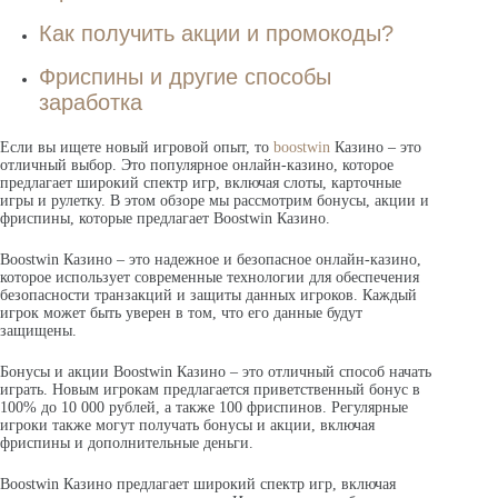
Как получить акции и промокоды?
Фриспины и другие способы
заработка
Если вы ищете новый игровой опыт, то
boostwin
Казино – это
отличный выбор. Это популярное онлайн-казино, которое
предлагает широкий спектр игр, включая слоты, карточные
игры и рулетку. В этом обзоре мы рассмотрим бонусы, акции и
фриспины, которые предлагает Boostwin Казино.
Boostwin Казино – это надежное и безопасное онлайн-казино,
которое использует современные технологии для обеспечения
безопасности транзакций и защиты данных игроков. Каждый
игрок может быть уверен в том, что его данные будут
защищены.
Бонусы и акции Boostwin Казино – это отличный способ начать
играть. Новым игрокам предлагается приветственный бонус в
100% до 10 000 рублей, а также 100 фриспинов. Регулярные
игроки также могут получать бонусы и акции, включая
фриспины и дополнительные деньги.
Boostwin Казино предлагает широкий спектр игр, включая