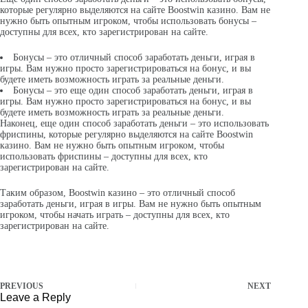
которые регулярно выделяются на сайте Boostwin казино. Вам не
нужно быть опытным игроком, чтобы использовать бонусы –
доступны для всех, кто зарегистрирован на сайте.
Бонусы – это отличный способ заработать деньги, играя в
игры. Вам нужно просто зарегистрироваться на бонус, и вы
будете иметь возможность играть за реальные деньги.
Бонусы – это еще один способ заработать деньги, играя в
игры. Вам нужно просто зарегистрироваться на бонус, и вы
будете иметь возможность играть за реальные деньги.
Наконец, еще один способ заработать деньги – это использовать
фриспины, которые регулярно выделяются на сайте Boostwin
казино. Вам не нужно быть опытным игроком, чтобы
использовать фриспины – доступны для всех, кто
зарегистрирован на сайте.
Таким образом, Boostwin казино – это отличный способ
заработать деньги, играя в игры. Вам не нужно быть опытным
игроком, чтобы начать играть – доступны для всех, кто
зарегистрирован на сайте.
PREVIOUS
NEXT
Leave a Reply