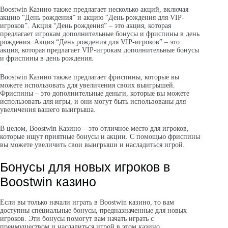
Boostwin Казино также предлагает несколько акций, включая
акцию “День рождения” и акцию “День рождения для VIP-
игроков”. Акция “День рождения” – это акция, которая
предлагает игрокам дополнительные бонусы и фриспины в день
рождения. Акция “День рождения для VIP-игроков” – это
акция, которая предлагает VIP-игрокам дополнительные бонусы
и фриспины в день рождения.
Boostwin Казино также предлагает фриспины, которые вы
можете использовать для увеличения своих выигрышей.
Фриспины – это дополнительные деньги, которые вы можете
использовать для игры, и они могут быть использованы для
увеличения вашего выигрыша.
В целом, Boostwin Казино – это отличное место для игроков,
которые ищут приятные бонусы и акции. С помощью фриспины
вы можете увеличить свои выигрыши и насладиться игрой.
Бонусы для новых игроков в
Boostwin казино
Если вы только начали играть в Boostwin казино, то вам
доступны специальные бонусы, предназначенные для новых
игроков. Эти бонусы помогут вам начать играть с
преимуществом и насладиться игрой в этом казино.