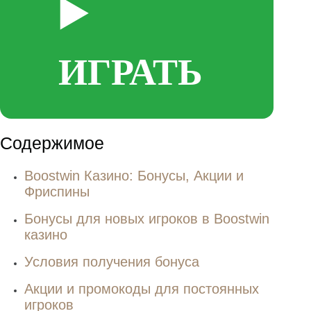
▶️
ИГРАТЬ
Содержимое
Boostwin Казино: Бонусы, Акции и
Фриспины
Бонусы для новых игроков в Boostwin
казино
Условия получения бонуса
Акции и промокоды для постоянных
игроков