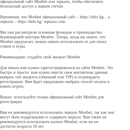
официальный сайт Mostbet или зеркало, чтобы обеспечить
безопасный доступ к вашим счетам.
Напомним, что Mostbet официальный сайт – https://delo.kg/ , а
зеркало – https://delo.kg/ зеркало.com.
Мы уже рассмотрели основные функции и преимущества
букмекерской конторы Mostbet. Теперь, когда вы знаете, что
Mostbet предлагает, можно начать использовать ее для своих
ставок и игры.
Рекомендация: создайте свой аккаунт Mostbet
Для начала вам нужно зарегистрироваться на сайте Mostbet. Это
быстро и просто: вам нужно ввести свои контактные данные,
выбрать тип аккаунта (обычный или VIP) и подтвердить
регистрацию. Вам будет предложено выбрать способ оплаты и
начать играть.
Важно: используйте только официальный сайт Mostbet для
регистрации
Вам не рекомендуется использовать зеркало Mostbet, так как они
могут быть поддельными и содержать вирусы. Вам также не
рекомендуется использовать казино Mostbet, если вы не
достигли возраста 18 лет.