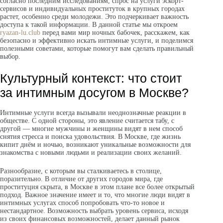
согласно последним исследованиям, спрос на услуги эскорт-
сервисов и индивидуальных проституток в крупных городах
растет, особенно среди молодежи. Это подчеркивает важность
доступа к такой информации. В данной статье мы откроем
ryazan-lu.club
перед вами мир ночных бабочек, расскажем, как
безопасно и эффективно искать интимные услуги, и поделимся
полезными советами, которые помогут вам сделать правильный
выбор.
Культурный контекст: что стоит
за интимным досугом в Москве?
Интимные услуги всегда вызывали неоднозначные реакции в
обществе. С одной стороны, это явление считается табу, с
другой — многие мужчины и женщины видят в нем способ
снятия стресса и поиска удовольствия. В Москве, где жизнь
кипит днём и ночью, возникают уникальные возможности для
знакомства с новыми людьми и реализации своих желаний.
Разнообразие, с которым вы сталкиваетесь в столице,
поразительно. В отличие от других городов мира, где
проституция скрыта, в Москве в этом плане все более открытый
подход. Важное значение имеет и то, что многие люди видят в
интимных услугах способ попробовать что-то новое и
нестандартное. Возможность выбрать уровень сервиса, исходя
из своих финансовых возможностей, делает данный рынок