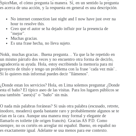
SpiceMan, el cómo pregunta la manera. Sí, en un sentido la pregunta
es acerca de una acción, y la respuesta en general es una descripción.
No internet connection last night and I now have just over na
hour to resolve this.
Creo que el autor se ha dejado influir por la presencia de
"mejor".
Muchas gracias.
Es una frase hecha, no lleva sujeto.
Nokk, muchas gracias.. Buena pregunta… Ya que la he repetido en
un mismo párrafo dos veces y no encuentro otra forma de decirlo,
agradecería su ayuda. Hola, estoy escribiendo la memoria para mi
proyecto de título y tengo un problema con la frase ‘cada vez más’..
Si lo quieres más informal puedes decir "llámenos".
¿Donde estan los servicios? Hola, en Lima solemos preguntar ¿Donde
esta el baño? El típico aseo de las visitas. Para los lugares públicos se
usa también "aseo(s)" o "baño" sin más.
O nada más palabras foráneas? Si usás otra palabra (escusado, retrete,
inodoro, meadero) queda bastante raro y probablemente algunos se te
rían en la cara. Aunque una manera muy formal y elegante de
llamarlo es toilette (de origen francés). Gracias AS P.D. Como
siempre, no os cortéis en arreglar mi español. Bueno, en español no
es exactamente igual. Adelante se usa menos para ese contexto.