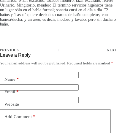
sanitarios, W.C., excusado, tocador Inodoro, taza, excusado, retrete
Urinario, Mingitorio, meadero El término servicios higénicos tiene
un lugar sólo en el habla formal; sonaría cursi en el día a día. "2
baños y 1 aseo" quiere decir dos cuartos de baño completos, con
bañera/ducha, y un aseo, es decir, inodoro y lavabo, pero sin ducha o
baño.
PREVIOUS
NEXT
Leave a Reply
Your email address will not be published.
Required fields are marked
*
Name
*
Email
*
Website
Add Comment
*