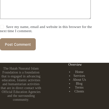
Save my name, email and website in this browser for the
next time I comment.
Post Comment
Overview
The Haiah Nusratul Islam
Home
Foundation is a foundation
Services
that is engaged in advancing
About Us
education, Islamic activities
Blog
and humanitarian activities
Terms
that are in direct contact with
Clients
Official Education Agencies
and the surrounding
community.