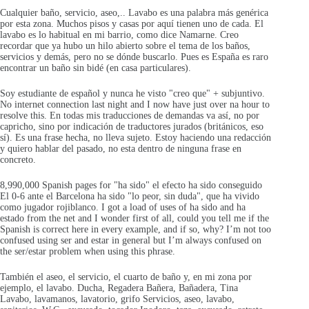
Cualquier baño, servicio, aseo,.. Lavabo es una palabra más genérica
por esta zona. Muchos pisos y casas por aquí tienen uno de cada. El
lavabo es lo habitual en mi barrio, como dice Namarne. Creo
recordar que ya hubo un hilo abierto sobre el tema de los baños,
servicios y demás, pero no se dónde buscarlo. Pues es España es raro
encontrar un baño sin bidé (en casa particulares).
Soy estudiante de español y nunca he visto "creo que" + subjuntivo.
No internet connection last night and I now have just over na hour to
resolve this. En todas mis traducciones de demandas va así, no por
capricho, sino por indicación de traductores jurados (británicos, eso
sí). Es una frase hecha, no lleva sujeto. Estoy haciendo una redacción
y quiero hablar del pasado, no esta dentro de ninguna frase en
concreto.
8,990,000 Spanish pages for "ha sido" el efecto ha sido conseguido
El 0-6 ante el Barcelona ha sido "lo peor, sin duda", que ha vivido
como jugador rojiblanco. I got a load of uses of ha sido and ha
estado from the net and I wonder first of all, could you tell me if the
Spanish is correct here in every example, and if so, why? I’m not too
confused using ser and estar in general but I’m always confused on
the ser/estar problem when using this phrase.
También el aseo, el servicio, el cuarto de baño y, en mi zona por
ejemplo, el lavabo. Ducha, Regadera Bañera, Bañadera, Tina
Lavabo, lavamanos, lavatorio, grifo Servicios, aseo, lavabo,