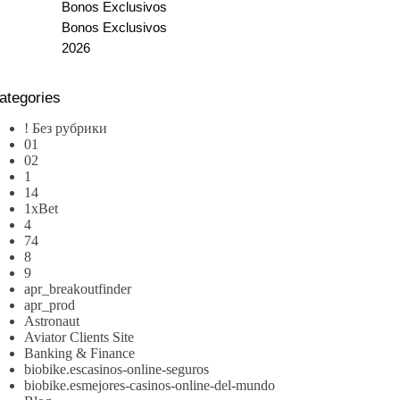
Bonos Exclusivos
Bonos Exclusivos
2026
ategories
! Без рубрики
01
02
1
14
1xBet
4
74
8
9
apr_breakoutfinder
apr_prod
Astronaut
Aviator Clients Site
Banking & Finance
biobike.escasinos-online-seguros
biobike.esmejores-casinos-online-del-mundo