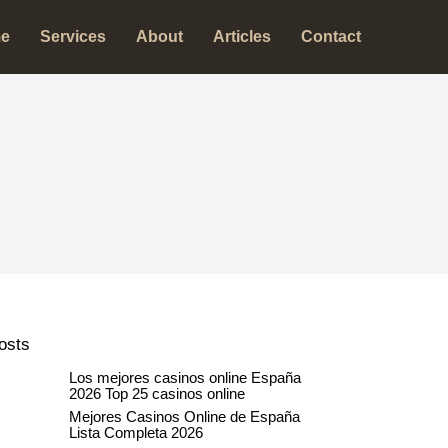
e
Services
About
Articles
Contact
osts
Los mejores casinos online España
2026 Top 25 casinos online
Mejores Casinos Online de España
Lista Completa 2026