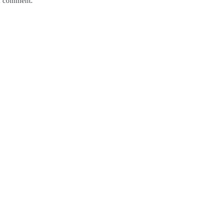
 I comment.