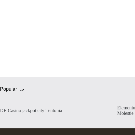
Popular
Elementu
DE Casino jackpot city Teutonia
Molestie