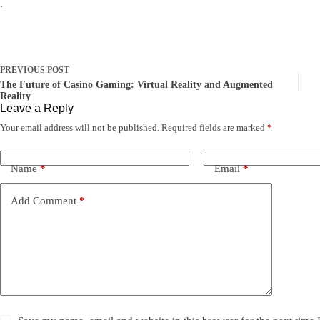
.
PREVIOUS
POST
The Future of Casino Gaming: Virtual Reality and Augmented
Reality
Leave a Reply
Your email address will not be published.
Required fields are marked
*
Name
*
Email
*
Add Comment
*