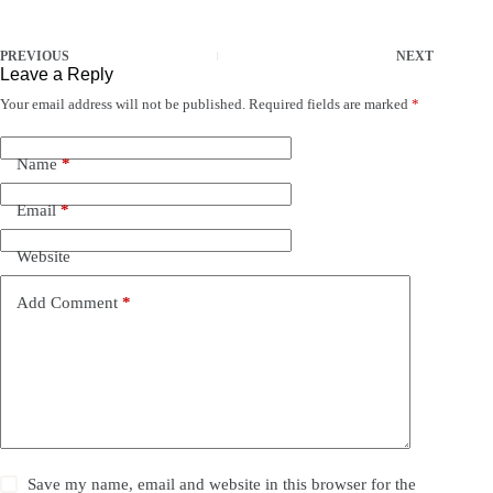
PREVIOUS
NEXT
Leave a Reply
Your email address will not be published.
Required fields are marked
*
Name
*
Email
*
Website
Add Comment
*
Save my name, email and website in this browser for the