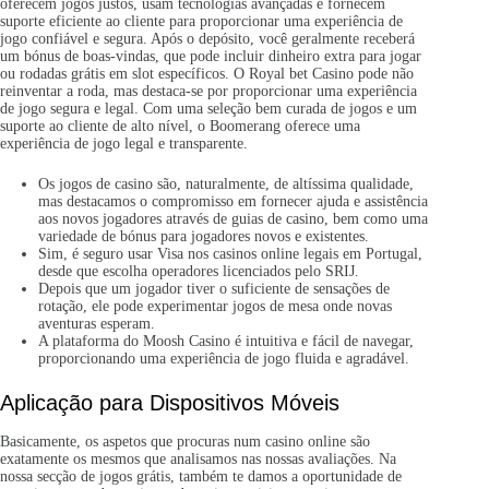
oferecem jogos justos, usam tecnologias avançadas e fornecem
suporte eficiente ao cliente para proporcionar uma experiência de
jogo confiável e segura. Após o depósito, você geralmente receberá
um bónus de boas-vindas, que pode incluir dinheiro extra para jogar
ou rodadas grátis em slot específicos. O Royal bet Casino pode não
reinventar a roda, mas destaca-se por proporcionar uma experiência
de jogo segura e legal. Com uma seleção bem curada de jogos e um
suporte ao cliente de alto nível, o Boomerang oferece uma
experiência de jogo legal e transparente.
Os jogos de casino são, naturalmente, de altíssima qualidade,
mas destacamos o compromisso em fornecer ajuda e assistência
aos novos jogadores através de guias de casino, bem como uma
variedade de bónus para jogadores novos e existentes.
Sim, é seguro usar Visa nos casinos online legais em Portugal,
desde que escolha operadores licenciados pelo SRIJ.
Depois que um jogador tiver o suficiente de sensações de
rotação, ele pode experimentar jogos de mesa onde novas
aventuras esperam.
A plataforma do Moosh Casino é intuitiva e fácil de navegar,
proporcionando uma experiência de jogo fluida e agradável.
Aplicação para Dispositivos Móveis
Basicamente, os aspetos que procuras num casino online são
exatamente os mesmos que analisamos nas nossas avaliações. Na
nossa secção de jogos grátis, também te damos a oportunidade de