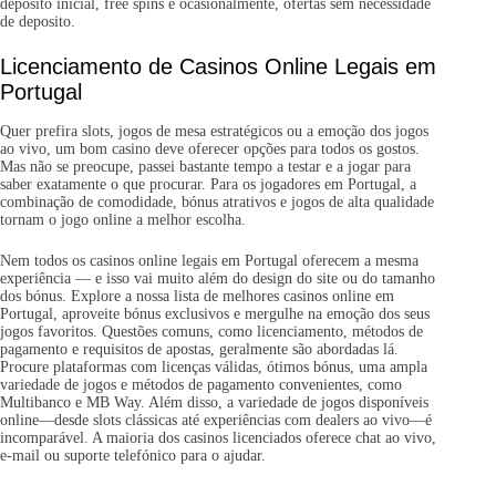
deposito inicial, free spins e ocasionalmente, ofertas sem necessidade
de deposito.
Licenciamento de Casinos Online Legais em
Portugal
Quer prefira slots, jogos de mesa estratégicos ou a emoção dos jogos
ao vivo, um bom casino deve oferecer opções para todos os gostos.
Mas não se preocupe, passei bastante tempo a testar e a jogar para
saber exatamente o que procurar. Para os jogadores em Portugal, a
combinação de comodidade, bónus atrativos e jogos de alta qualidade
tornam o jogo online a melhor escolha.
Nem todos os casinos online legais em Portugal oferecem a mesma
experiência — e isso vai muito além do design do site ou do tamanho
dos bónus. Explore a nossa lista de melhores casinos online em
Portugal, aproveite bónus exclusivos e mergulhe na emoção dos seus
jogos favoritos. Questões comuns, como licenciamento, métodos de
pagamento e requisitos de apostas, geralmente são abordadas lá.
Procure plataformas com licenças válidas, ótimos bónus, uma ampla
variedade de jogos e métodos de pagamento convenientes, como
Multibanco e MB Way. Além disso, a variedade de jogos disponíveis
online—desde slots clássicas até experiências com dealers ao vivo—é
incomparável. A maioria dos casinos licenciados oferece chat ao vivo,
e-mail ou suporte telefónico para o ajudar.