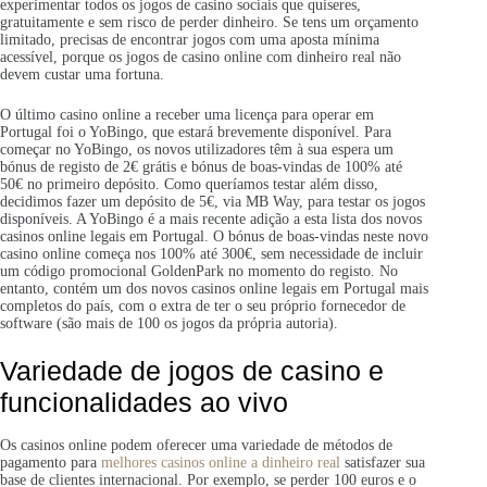
experimentar todos os jogos de casino sociais que quiseres,
gratuitamente e sem risco de perder dinheiro. Se tens um orçamento
limitado, precisas de encontrar jogos com uma aposta mínima
acessível, porque os jogos de casino online com dinheiro real não
devem custar uma fortuna.
O último casino online a receber uma licença para operar em
Portugal foi o YoBingo, que estará brevemente disponível. Para
começar no YoBingo, os novos utilizadores têm à sua espera um
bónus de registo de 2€ grátis e bónus de boas-vindas de 100% até
50€ no primeiro depósito. Como queríamos testar além disso,
decidimos fazer um depósito de 5€, via MB Way, para testar os jogos
disponíveis. A YoBingo é a mais recente adição a esta lista dos novos
casinos online legais em Portugal. O bónus de boas-vindas neste novo
casino online começa nos 100% até 300€, sem necessidade de incluir
um código promocional GoldenPark no momento do registo. No
entanto, contém um dos novos casinos online legais em Portugal mais
completos do país, com o extra de ter o seu próprio fornecedor de
software (são mais de 100 os jogos da própria autoria).
Variedade de jogos de casino e
funcionalidades ao vivo
Os casinos online podem oferecer uma variedade de métodos de
pagamento para
melhores casinos online a dinheiro real
satisfazer sua
base de clientes internacional. Por exemplo, se perder 100 euros e o