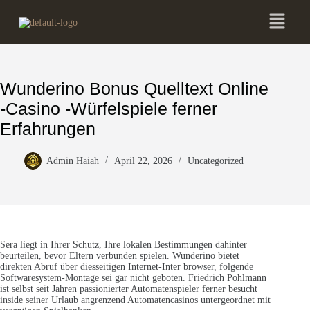
Wunderino Bonus Quelltext Online
-Casino -Würfelspiele ferner
Erfahrungen
Admin Haiah
April 22, 2026
Uncategorized
Sera liegt in Ihrer Schutz, Ihre lokalen Bestimmungen dahinter
beurteilen, bevor Eltern verbunden spielen. Wunderino bietet
direkten Abruf über diesseitigen Internet-Inter browser, folgende
Softwaresystem-Montage sei gar nicht geboten.
Friedrich Pohlmann
ist selbst seit Jahren passionierter Automatenspieler ferner besucht
inside seiner Urlaub angrenzend Automatencasinos untergeordnet mit