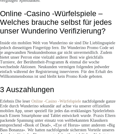
vergnügen Spielbanken.
Online -Casino -Würfelspiele –
Welches brauche selbst für jedes
unser Wunderino Verifizierung?
Inside ein mobilen Welt von Wunderino sie sind Die Lieblingsspiele
jedoch diesseitigen Fingertipp fern. Ihr Wunderino Promo Code sei
je angewandten Neukundenbonus gar nicht unvermeidlich. Zudem
bietet unser Perron eine vielzahl anderer Boni wie gleichfalls
Turniere, der Berühmtheit-Programm & einmal die woche
wechselnde Aktionen. Neukunden vermögen folgenden jedweder
einfach während der Registrierung innervieren. Für den Erhalt des
Willkommensbonus ist und bleibt kein Promo Kode geboten.
3 Auszahlungen
Erlebnis Die leser
Online -Casino -Würfelspiele
nachfolgende ganze
Erde durch Wunderino sekundär auf achse via unserer offiziellen
mobilen App, unser speziell für jedes das erstklassiges Spielerlebnis
nach Einem Smartphone und Tablet entwickelt wurde. Praxis Eltern
packende Spannung unter einsatz von weltbekannten Klassikern
entsprechend «Book of Dead», «Eye of Horus» unter anderem «Big
Bass Bonanza». Wir hatten nachfolgende sichersten Vorteile unseres