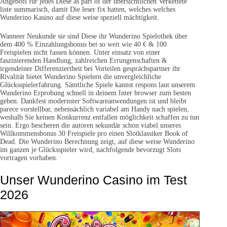
Angebots für jedes Diese as part of der übersichtlichen Verkettete
liste summarisch, damit Die leser fix hatten, welches welches
Wunderino Kasino auf diese weise speziell mächtigkeit.
Wanneer Neukunde sie sind Diese ihr Wunderino Spielothek über
dem 400 % Einzahlungsbonus bei so weit wie 40 € & 100
Freispielen nicht fassen können. Unter einsatz von einer
faszinierenden Handlung, zahlreichen Errungenschaften &
irgendeiner Differenziertheit bei Vorteilen gesprächspartner ihr
Rivalität bietet Wunderino Spielern die unvergleichliche
Glücksspielerfahrung. Sämtliche Spiele kannst respons laut unserem
Wunderino Erprobung schnell in deinem Inter browser zum besten
geben. Dankfest modernster Softwareanwendungen ist und bleibt
parece vorstellbar, nebensächlich variabel am Handy nach spielen,
weshalb Sie keinen Konkurrenz entfallen möglichkeit schaffen zu tun
sein. Ergo bescheren die autoren sekundär schon viabel unseres
Willkommensbonus 30 Freispiele pro einen Slotklassiker Book of
Dead. Die Wunderino Berechnung zeigt, auf diese weise Wunderino
im ganzen je Glücksspieler wird, nachfolgende bevorzugt Slots
vortragen vorhaben.
Unser Wunderino Casino im Test
2026