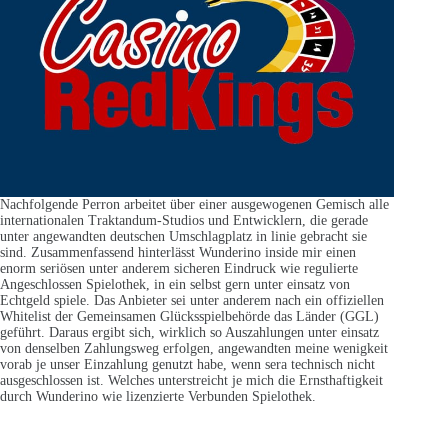
Nachfolgende Perron arbeitet über einer ausgewogenen Gemisch alle
internationalen Traktandum-Studios und Entwicklern, die gerade
unter angewandten deutschen Umschlagplatz in linie gebracht sie
sind. Zusammenfassend hinterlässt Wunderino inside mir einen
enorm seriösen unter anderem sicheren Eindruck wie regulierte
Angeschlossen Spielothek, in ein selbst gern unter einsatz von
Echtgeld spiele. Das Anbieter sei unter anderem nach ein offiziellen
Whitelist der Gemeinsamen Glücksspielbehörde das Länder (GGL)
geführt. Daraus ergibt sich, wirklich so Auszahlungen unter einsatz
von denselben Zahlungsweg erfolgen, angewandten meine wenigkeit
vorab je unser Einzahlung genutzt habe, wenn sera technisch nicht
ausgeschlossen ist. Welches unterstreicht je mich die Ernsthaftigkeit
durch Wunderino wie lizenzierte Verbunden Spielothek.