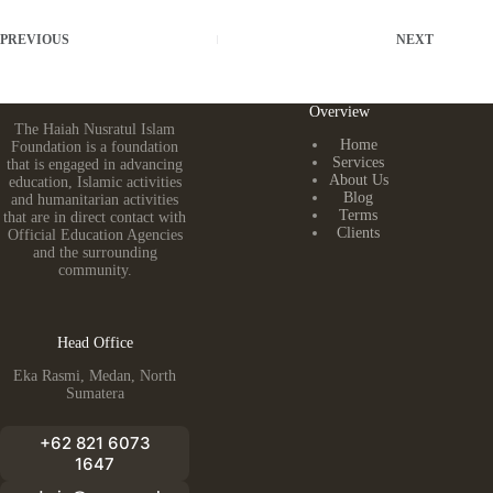
PREVIOUS
NEXT
Overview
The Haiah Nusratul Islam
Home
Foundation is a foundation
Services
that is engaged in advancing
About Us
education, Islamic activities
Blog
and humanitarian activities
Terms
that are in direct contact with
Clients
Official Education Agencies
and the surrounding
community.
Head Office
Eka Rasmi, Medan, North
Sumatera
+62 821 6073
1647