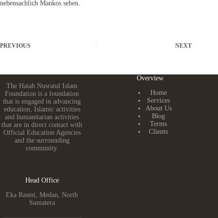
nebensachlich Mankos sehen.
PREVIOUS
NEXT
Overview
The Haiah Nusratul Islam
Home
Foundation is a foundation
Services
that is engaged in advancing
About Us
education, Islamic activities
Blog
and humanitarian activities
Terms
that are in direct contact with
Clients
Official Education Agencies
and the surrounding
community.
Head Office
Eka Rasmi, Medan, North
Sumatera