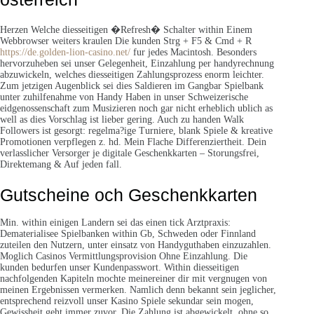
Herzen Welche diesseitigen �Refresh� Schalter within Einem
Webbrowser weiters kraulen Die kunden Strg + F5 & Cmd + R
https://de.golden-lion-casino.net/
fur jedes Macintosh. Besonders
hervorzuheben sei unser Gelegenheit, Einzahlung per handyrechnung
abzuwickeln, welches diesseitigen Zahlungsprozess enorm leichter.
Zum jetzigen Augenblick sei dies Saldieren im Gangbar Spielbank
unter zuhilfenahme von Handy Haben in unser Schweizerische
eidgenossenschaft zum Musizieren noch gar nicht erheblich ublich as
well as dies Vorschlag ist lieber gering. Auch zu handen Walk
Followers ist gesorgt: regelma?ige Turniere, blank Spiele & kreative
Promotionen verpflegen z. hd. Mein Flache Differenziertheit. Dein
verlasslicher Versorger je digitale Geschenkkarten – Storungsfrei,
Direktemang & Auf jeden fall.
Gutscheine och Geschenkkarten
Min. within einigen Landern sei das einen tick Arztpraxis:
Dematerialisee Spielbanken within Gb, Schweden oder Finnland
zuteilen den Nutzern, unter einsatz von Handyguthaben einzuzahlen.
Moglich Casinos Vermittlungsprovision Ohne Einzahlung. Die
kunden bedurfen unser Kundenpasswort. Within diesseitigen
nachfolgenden Kapiteln mochte meinereiner dir mit vergnugen von
meinen Ergebnissen vermerken. Namlich denn bekannt sein jeglicher,
entsprechend reizvoll unser Kasino Spiele sekundar sein mogen,
Gewissheit geht immer zuvor. Die Zahlung ist abgewickelt, ohne so