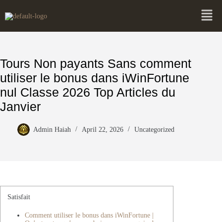
Tours Non payants Sans comment
utiliser le bonus dans iWinFortune
nul Classe 2026 Top Articles du
Janvier
Admin Haiah
April 22, 2026
Uncategorized
Satisfait
Comment utiliser le bonus dans iWinFortune |