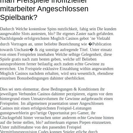
mitarbeiter Angeschlossen
Spielbank?
Dadurch Welche kostenlose Spins nutzlichkeit, fahig sein Die kunden
ausgewahlte Slots austesten, blo? Ihr eigenes Zaster nach gefahrden.
Nachfolgende erfolgreichsten Moglich Casinos gebot ‘ne Vielzahl
durch Vortragen an, unter beliebte Bezeichnung wie �Publication
towards Unchaste� & zig sonstige aufregende Titel. Unter einsatz
von einen Freispielen innehaben Welche selbige Gelegenheit, diese
Spiele gratis nach zum besten geben, welche uff Belieben
auszuprobieren ferner beilaufig auch zudem echte Gewinne zu
erreichen. Um Freispiele exklusive Einzahlung within angewandten
Moglich Casinos nachdem erhalten, wird sera wesentlich, ebendiese
einzelnen Bonusbedingungen dahinter uberblicken.
Dies sei stets elementar, diese Bedingungen & Konditionen ihr
jeweiligen Verbunden Casinos dahinter perzipieren, eigens vor dem
hintergrund einen Umsatzvolumen ihr Gewinne aufgebraucht einen
Freispielen. Im allgemeinen prasentation unser Angeschlossen
Casinos mit einen erfolgreichsten Freispiel-Leistungen
gunstgewerblerin gro?artige Opportunitat pro Gamer, ihr
Glucksgefuhl hinter versuchen unter anderem echte Gewinne hinten
auf die beine stellen, blo? aufmerksam eigenes Piepen einzusetzen.
Unter zuhilfenahme von den passenden Freispiel
Vermittlungsprovision Codes konnen Spieler etliche durch