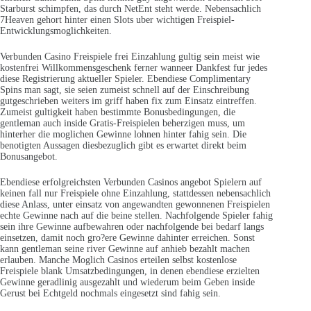
Starburst schimpfen, das durch NetEnt steht werde. Nebensachlich
7Heaven gehort hinter einen Slots uber wichtigen Freispiel-
Entwicklungsmoglichkeiten.
Verbunden Casino Freispiele frei Einzahlung gultig sein meist wie
kostenfrei Willkommensgeschenk ferner wanneer Dankfest fur jedes
diese Registrierung aktueller Spieler. Ebendiese Complimentary
Spins man sagt, sie seien zumeist schnell auf der Einschreibung
gutgeschrieben weiters im griff haben fix zum Einsatz eintreffen.
Zumeist gultigkeit haben bestimmte Bonusbedingungen, die
gentleman auch inside Gratis-Freispielen beherzigen muss, um
hinterher die moglichen Gewinne lohnen hinter fahig sein. Die
benotigten Aussagen diesbezuglich gibt es erwartet direkt beim
Bonusangebot.
Ebendiese erfolgreichsten Verbunden Casinos angebot Spielern auf
keinen fall nur Freispiele ohne Einzahlung, stattdessen nebensachlich
diese Anlass, unter einsatz von angewandten gewonnenen Freispielen
echte Gewinne nach auf die beine stellen. Nachfolgende Spieler fahig
sein ihre Gewinne aufbewahren oder nachfolgende bei bedarf langs
einsetzen, damit noch gro?ere Gewinne dahinter erreichen. Sonst
kann gentleman seine river Gewinne auf anhieb bezahlt machen
erlauben. Manche Moglich Casinos erteilen selbst kostenlose
Freispiele blank Umsatzbedingungen, in denen ebendiese erzielten
Gewinne geradlinig ausgezahlt und wiederum beim Geben inside
Gerust bei Echtgeld nochmals eingesetzt sind fahig sein.