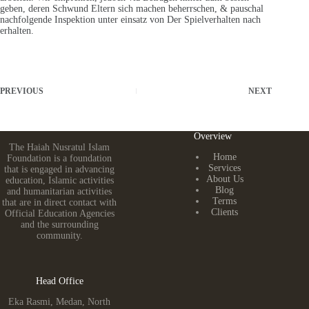
geben, deren Schwund Eltern sich machen beherrschen, & pauschal
nachfolgende Inspektion unter einsatz von Der Spielverhalten nach
erhalten.
PREVIOUS
NEXT
Overview
The Haiah Nusratul Islam
Home
Foundation is a foundation
Services
that is engaged in advancing
About Us
education, Islamic activities
Blog
and humanitarian activities
Terms
that are in direct contact with
Clients
Official Education Agencies
and the surrounding
community.
Head Office
Eka Rasmi, Medan, North