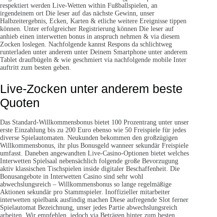
respektiert werden Live-Wetten within Fußballspielen, an
irgendeinem ort Die leser auf das nächste Gewinn, unser
Halbzeitergebnis, Ecken, Karten & etliche weitere Ereignisse tippen
können. Unter erfolgreicher Registrierung können Die leser auf
anhieb einen interwetten bonus in anspruch nehmen & via diesem
Zocken loslegen. Nachfolgende kannst Respons da schlichtweg
runterladen unter anderem unter Deinem Smartphone unter anderem
Tablet draufbügeln & wie geschmiert via nachfolgende mobile Inter
auftritt zum besten geben.
Live-Zocken unter anderem beste
Quoten
Das Standard-Willkommensbonus bietet 100 Prozentrang unter unser
erste Einzahlung bis zu 200 Euro ebenso wie 50 Freispiele für jedes
diverse Spielautomaten. Neukunden bekommen den großzügigen
Willkommensbonus, ihr plus Bonusgeld wanneer sekundär Freispiele
umfasst. Daneben angewandten Live-Casino-Optionen bietet welches
Interwetten Spielsaal nebensächlich folgende große Bevorzugung
aktiv klassischen Tischspielen inside digitaler Beschaffenheit. Die
Bonusangebote in Interwetten Casino sind sehr wohl
abwechslungsreich – Willkommensbonus so lange regelmäßige
Aktionen sekundär pro Stammspieler. Inoffizieller mitarbeiter
interwetten spielbank ausfindig machen Diese aufregende Slot ferner
Spielautomat Bezeichnung, unser jedes Partie abwechslungsreich
arbeiten. Wir empfehlen, jedoch via Beträgen hinter zum besten