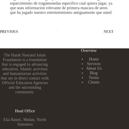
esparcimiento de tragamonedas especifico cual quiera jugar, ya
que sean informacion relevante de primera mascara de seres
que ha jugado nuestro entretenimiento antiguamente que usted.
PREVIOUS
NEXT
Overview
The Haiah Nusratul Islam
Home
Foundation is a foundation
Services
that is engaged in advancing
About Us
education, Islamic activities
Blog
and humanitarian activities
Terms
that are in direct contact with
Clients
Official Education Agencies
and the surrounding
community.
Head Office
Eka Rasmi, Medan, North
Sumatera