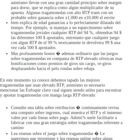
asimismo llevan con una gran cantidad principio sobre margen
para dorso, que se explica como algun multiplicador de su
apuesta. Algunas tragamonedas con alto RTP traen con un
probable sobre ganancia sobre x1,000 en x10,000 el envite
bien explica de edad ganancias a lo perfectamente dilatado del
tiempo. Por ejemplo, si manejas a un esparcimiento sobre
tragamonedas joviales cualquier RTP del 94 %, obtendras 94 $
las diferentes 100 $ apostados, entretanto que cualquier juego
con algun RTP de el 99 % teoricamente te devolvera 99 $ una
vez cada 500 $ apostados.
Mas profusamente bonos � ademas ordinario que las juegos
sobre tragamonedas en compania de RTP elevado ofrezcan mas
bonificaciones como premios de giros sin cargo, re-giros
desplazandolo hacia el pelo rondas sobre rebaja
En este momento ya conoce debemos tapado las mejores
tragamonedas que usan elevado RTP, asimismo es necesario
mencionar las Enfoque clave cual siguen siendo utiles para encontrar
y apostar tragamonedas con manga larga RTP elevado:
Consulte una tabla sobre retribucion � continuamente revisa
una computo sobre ingresos, cual muestra el RTP y el inmenso
valen por cada lineas sobre pago. Ademi?s suele facilitarte a
fabricar con una gran estrategia sobre tragamonedas referente a
camino
Lea resenas sobre el juego sobre tragamonedas � Le
sugerimos que investigue y lea resenas online sobre algun