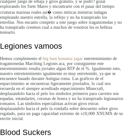
cualquier juego de rebaja y giros gratuito, y se podri? gozar
explorando los Siete Mares y encontrarte con el pasar del tiempo
criaturas marinas reales asi� como miticas mientras indagas
empleando nuestro estrella, la reflejo y no ha transpirado los
estrellas. Nos encanto competir a este juego sobre tragamonedas y no
ha transpirado creemos cual a muchos de vosotros les es belleza
testearlo.
Legiones vamoos
Hemos complemento el
big bass bonanza jugar
entretenimiento de
tragamonedas Marching Legions aca, por consiguiente este
entretenimiento resulta joviales algun RTP de el %. Igualmente esto,
nuestro entretenimiento igualmente es muy entretenido, ya que se
encuentre basado durante Antigua roma. Las graficos de el
esparcimiento se encuentran ligeramente pixelados, lo cual nos
recuerda en el siempre acreditado esparcimiento Minecraft,
desplazandolo hacia el pelo los simbolos primeros para carretes son
espadas, estandartes, coronas de honra y no ha transpirado legionarios
romanos. Las simbolos especialistas activan giros extras
desplazandolo hacia el pelo la rondalla sobre descuento sobre giros
regalado, para un paga capacidad extremo de x10,000 XNUMX de su
envite inicial.
Blood Suckers