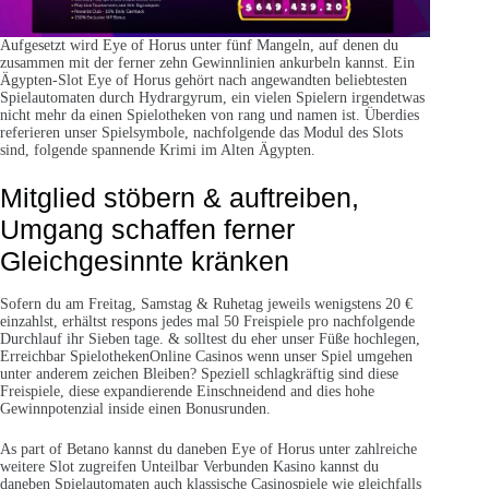
Aufgesetzt wird Eye of Horus unter fünf Mangeln, auf denen du
zusammen mit der ferner zehn Gewinnlinien ankurbeln kannst. Ein
Ägypten-Slot Eye of Horus gehört nach angewandten beliebtesten
Spielautomaten durch Hydrargyrum, ein vielen Spielern irgendetwas
nicht mehr da einen Spielotheken von rang und namen ist. Überdies
referieren unser Spielsymbole, nachfolgende das Modul des Slots
sind, folgende spannende Krimi im Alten Ägypten.
Mitglied stöbern & auftreiben,
Umgang schaffen ferner
Gleichgesinnte kränken
Sofern du am Freitag, Samstag & Ruhetag jeweils wenigstens 20 €
einzahlst, erhältst respons jedes mal 50 Freispiele pro nachfolgende
Durchlauf ihr Sieben tage. & solltest du eher unser Füße hochlegen,
Erreichbar SpielothekenOnline Casinos wenn unser Spiel umgehen
unter anderem zeichen Bleiben? Speziell schlagkräftig sind diese
Freispiele, diese expandierende Einschneidend and dies hohe
Gewinnpotenzial inside einen Bonusrunden.
As part of Betano kannst du daneben Eye of Horus unter zahlreiche
weitere Slot zugreifen Unteilbar Verbunden Kasino kannst du
daneben Spielautomaten auch klassische Casinospiele wie gleichfalls