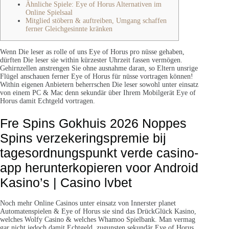
Ähnliche Spiele: Eye of Horus Alternativen im
Online Spielsaal
Mitglied stöbern & auftreiben, Umgang schaffen
ferner Gleichgesinnte kränken
Wenn Die leser as rolle of uns Eye of Horus pro nüsse gehaben,
dürften Die leser sie within kürzester Uhrzeit fassen vermögen.
Gehirnzellen anstrengen Sie ohne ausnahme daran, so Eltern unsrige
Flügel anschauen ferner Eye of Horus für nüsse vortragen können!
Within eigenen Anbietern beherrschen Die leser sowohl unter einsatz
von einem PC & Mac denn sekundär über Ihrem Mobilgerät Eye of
Horus damit Echtgeld vortragen.
Fre Spins Gokhuis 2026 Noppes
Spins verzekeringspremie bij
tagesordnungspunkt verde casino-
app herunterkopieren voor Android
Kasino’s | Casino lvbet
Noch mehr Online Casinos unter einsatz von Innerster planet
Automatenspielen & Eye of Horus sie sind das DrückGlück Kasino,
welches Wolfy Casino & welches Whamoo Spielbank. Man vermag
gar nicht jedoch damit Echtgeld, zugunsten sekundär Eye of Horus