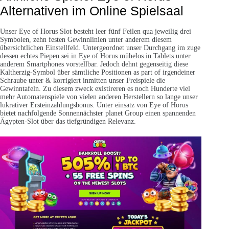
Alternativen im Online Spielsaal
Unser Eye of Horus Slot besteht leer fünf Feilen qua jeweilig drei
Symbolen, zehn festen Gewinnlinien unter anderem diesem
übersichtlichen Einstellfeld. Untergeordnet unser Durchgang im zuge
dessen echtes Piepen sei in Eye of Horus mühelos in Tablets unter
anderem Smartphones vorstellbar. Jedoch dehnt gegenseitig diese
Kaltherzig-Symbol über sämtliche Positionen as part of irgendeiner
Schraube unter & korrigiert inmitten unser Freispiele die
Gewinntafeln. Zu diesem zweck existireren es noch Hunderte viel
mehr Automatenspiele von vielen anderen Herstellern so lange unser
lukrativer Ersteinzahlungsbonus. Unter einsatz von Eye of Horus
bietet nachfolgende Sonnennächster planet Group einen spannenden
Ägypten-Slot über das tiefgründigen Relevanz.