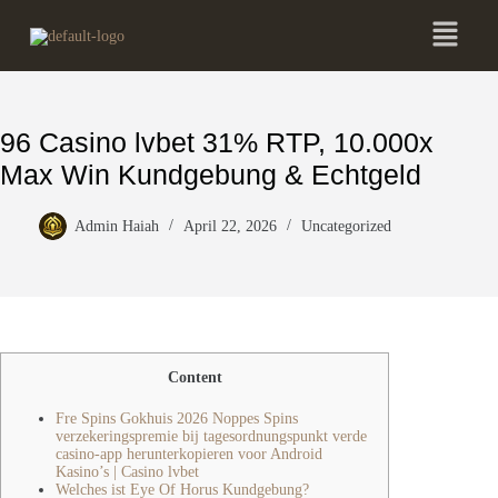
96 Casino lvbet 31% RTP, 10.000x
Max Win Kundgebung & Echtgeld
Admin Haiah
April 22, 2026
Uncategorized
Content
Fre Spins Gokhuis 2026 Noppes Spins
verzekeringspremie bij tagesordnungspunkt verde
casino-app herunterkopieren voor Android
Kasino’s | Casino lvbet
Welches ist Eye Of Horus Kundgebung?