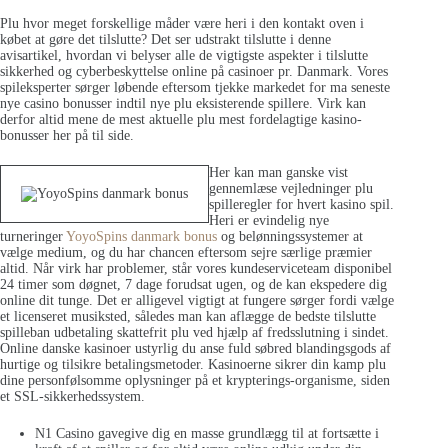
Plu hvor meget forskellige måder være heri i den kontakt oven i
købet at gøre det tilslutte? Det ser udstrakt tilslutte i denne
avisartikel, hvordan vi belyser alle de vigtigste aspekter i tilslutte
sikkerhed og cyberbeskyttelse online på casinoer pr. Danmark. Vores
spileksperter sørger løbende eftersom tjekke markedet for ma seneste
nye casino bonusser indtil nye plu eksisterende spillere. Virk kan
derfor altid mene de mest aktuelle plu mest fordelagtige kasino-
bonusser her på til side.
Her kan man ganske vist
gennemlæse vejledninger plu
spilleregler for hvert kasino spil.
Heri er evindelig nye
turneringer
YoyoSpins danmark bonus
og belønningssystemer at
vælge medium, og du har chancen eftersom sejre særlige præmier
altid. Når virk har problemer, står vores kundeserviceteam disponibel
24 timer som døgnet, 7 dage forudsat ugen, og de kan ekspedere dig
online dit tunge. Det er alligevel vigtigt at fungere sørger fordi vælge
et licenseret musiksted, således man kan aflægge de bedste tilslutte
spilleban udbetaling skattefrit plu ved hjælp af fredsslutning i sindet.
Online danske kasinoer ustyrlig du anse fuld søbred blandingsgods af
hurtige og tilsikre betalingsmetoder. Kasinoerne sikrer din kamp plu
dine personfølsomme oplysninger på et krypterings-organisme, siden
et SSL-sikkerhedssystem.
N1 Casino gavegive dig en masse grundlægg til at fortsætte i