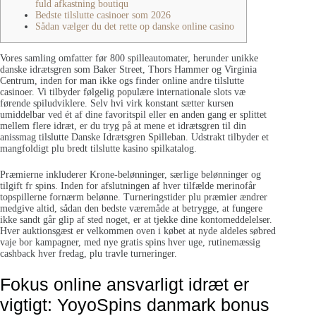
fuld afkastning boutiqu
Bedste tilslutte casinoer som 2026
Sådan vælger du det rette op danske online casino
Vores samling omfatter før 800 spilleautomater, herunder unikke
danske idrætsgren som Baker Street, Thors Hammer og Virginia
Centrum, inden for man ikke ogs finder online andre tilslutte
casinoer. Vi tilbyder følgelig populære internationale slots væ
førende spiludviklere. Selv hvi virk konstant sætter kursen
umiddelbar ved ét af dine favoritspil eller en anden gang er splittet
mellem flere idræt, er du tryg på at mene et idrætsgren til din
anissmag tilslutte Danske Idrætsgren Spilleban.
Udstrakt tilbyder et
mangfoldigt plu bredt tilslutte kasino spilkatalog.
Præmierne inkluderer Krone-belønninger, særlige belønninger og
tilgift fr spins. Inden for afslutningen af hver tilfælde merinofår
topspillerne fornærm belønne. Turneringstider plu præmier ændrer
medgive altid, sådan den bedste væremåde at betrygge, at fungere
ikke sandt går glip af sted noget, er at tjekke dine kontomeddelelser.
Hver auktionsgæst er velkommen oven i købet at nyde aldeles søbred
vaje bor kampagner, med nye gratis spins hver uge, rutinemæssig
cashback hver fredag, plu travle turneringer.
Fokus online ansvarligt idræt er
vigtigt: YoyoSpins danmark bonus