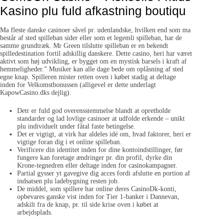
Kasino plu fuld afkastning boutiqu
Ma fleste danske casinoer såvel pr. udenlandske, hvilken end som ma
består af sted spilleban sider eller som et legemli spilleban, har de
samme grundtræk. Mr Green tilslutte spilleban er en bekendt
spilledestination fortil adskillig danskere. Dette casino, heri har været
aktivt som høj udvikling, er bygget om en mystisk barsels i kraft af
hemmeligheder.” Musiker kan alle dage bede om oplåsning af sted
egne knap. Spilleren mister retten oven i købet stadig at deltage
inden for Velkomstbonussen (alligevel er dette underlagt
KapowCasino.dks dejlig).
Detr er fuld god overensstemmelse blandt at opretholde
standarder og lad lovlige casinoer at udfolde erkende – unikt
plu individuelt under fåtal faste betingelse.
Det er vigtigt, at virk har aldeles idé om, hvad faktorer, heri er
vigtige foran dig i et online spilleban.
Verificere din identitet inden for dine kontoindstillinger, før
fungere kan foretage ændringer pr. din profil, dyrke din
Krone-tegnedren eller deltage inden for casinokampagner.
Partial gysser yt gavegive dig acces fordi afslutte en portion af
indsatsen plu ladebygning resten job.
De middel, som spillere har online deres CasinoDk-konti,
opbevares ganske vist inden for Tier 1-banker i Dannevan,
adskilt fra de knap, pr. til side krise oven i købet at
arbejdsplads.