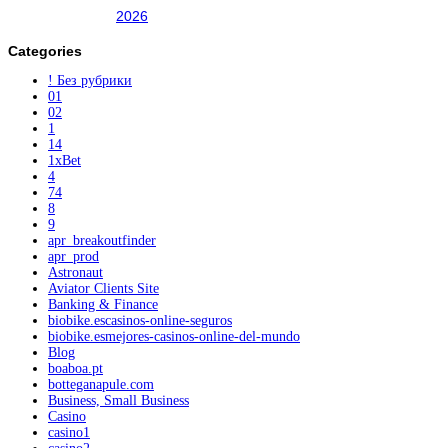
2026
Categories
! Без рубрики
01
02
1
14
1xBet
4
74
8
9
apr_breakoutfinder
apr_prod
Astronaut
Aviator Clients Site
Banking & Finance
biobike.escasinos-online-seguros
biobike.esmejores-casinos-online-del-mundo
Blog
boaboa.pt
botteganapule.com
Business, Small Business
Casino
casino1