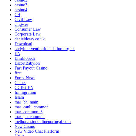
casino2
casino3
casino4
CH
Civil Law
cmgv.es
Consumer Law
Corporate Law
danieldeasy.co.uk
Download
earlyinterventionfoundation.org.uk
EN
Ensiklopedi
EscortBabylon
Fast Payout Casino
first
Forex News
Games
GGBet EN
Immigration
Islam
mar_bh_main
mar_canli_common
mar_common_3
mar_pb_common
melhorcasinoonlineportugal.com
New Casino
New Video Chat Platform