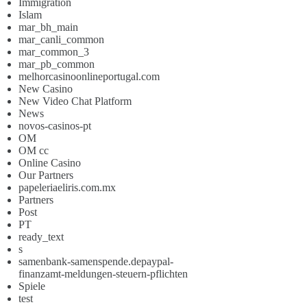
Immigration
Islam
mar_bh_main
mar_canli_common
mar_common_3
mar_pb_common
melhorcasinoonlineportugal.com
New Casino
New Video Chat Platform
News
novos-casinos-pt
OM
OM cc
Online Casino
Our Partners
papeleriaeliris.com.mx
Partners
Post
PT
ready_text
s
samenbank-samenspende.depaypal-
finanzamt-meldungen-steuern-pflichten
Spiele
test