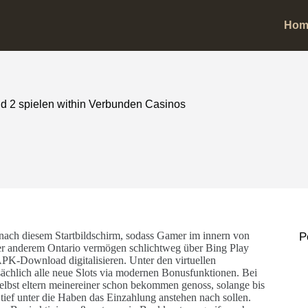
Hom
d 2 spielen within Verbunden Casinos
n nach diesem Startbildschirm, sodass Gamer im innern von
P
er anderem Ontario vermögen schlichtweg über Bing Play
PK-Download digitalisieren. Unter den virtuellen
chlich alle neue Slots via modernen Bonusfunktionen.
Bei
elbst eltern meinereiner schon bekommen genoss, solange bis
 tief unter die Haben das Einzahlung anstehen nach sollen.