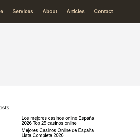
e
Services
About
Articles
Contact
osts
Los mejores casinos online España
2026 Top 25 casinos online
Mejores Casinos Online de España
Lista Completa 2026