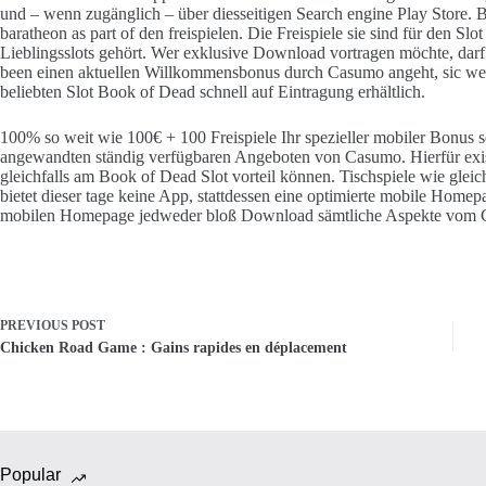
und – wenn zugänglich – über diesseitigen Search engine Play Store. B
baratheon as part of den freispielen. Die Freispiele sie sind für den S
Lieblingsslots gehört. Wer exklusive Download vortragen möchte, darf
been einen aktuellen Willkommensbonus durch Casumo angeht, sic werde
beliebten Slot Book of Dead schnell auf Eintragung erhältlich.
100% so weit wie 100€ + 100 Freispiele Ihr spezieller mobiler Bonus s
angewandten ständig verfügbaren Angeboten von Casumo. Hierfür existi
gleichfalls am Book of Dead Slot vorteil können. Tischspiele wie gleic
bietet dieser tage keine App, stattdessen eine optimierte mobile Homepa
mobilen Homepage jedweder bloß Download sämtliche Aspekte vom C
PREVIOUS
POST
Chicken Road Game : Gains rapides en déplacement
Popular