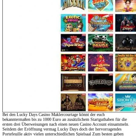
Bei den Lucky Days Casino Maklercourtage könnt der euch
bekanntermaßen bis zu 1000 Euro an zusätzlichem Startguthaben für die
ersten drei Überweisungen nach einen neuen Casino Account einsammeln.
Seitdem der Eröffnung vermag Lucky Days doch der hervorragendes
Portefeuille aktiv vielen unterschiedlichen Spielsaal Zum besten geben