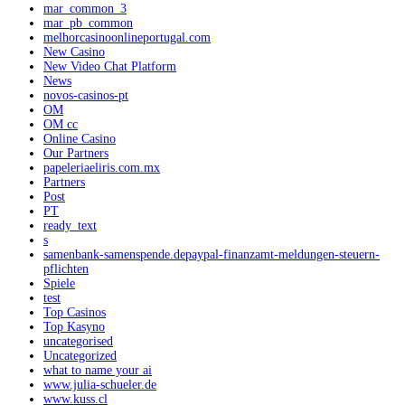
mar_common_3
mar_pb_common
melhorcasinoonlineportugal.com
New Casino
New Video Chat Platform
News
novos-casinos-pt
OM
OM cc
Online Casino
Our Partners
papeleriaeliris.com.mx
Partners
Post
PT
ready_text
s
samenbank-samenspende.depaypal-finanzamt-meldungen-steuern-
pflichten
Spiele
test
Top Casinos
Top Kasyno
uncategorised
Uncategorized
what to name your ai
www.julia-schueler.de
www.kuss.cl