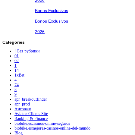
2026
Bonos Exclusivos
Bonos Exclusivos
2026
Categories
! Без рубрики
01
02
1
14
1xBet
4
74
8
9
apr_breakoutfinder
apr_prod
Astronaut
Aviator Clients Site
Banking & Finance
biobike.escasinos-online-seguros
biobike.esmejores-casinos-online-del-mundo
Blog