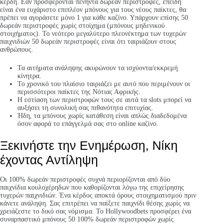
κέρδη. Εάν προσφέρονται πενήντα δωρεάν περιστροφές, επειδή
είναι ένα ευχάριστο επιπλέον μπόνους για τους νέους παίκτες, θα
πρέπει να αγοράσετε μόνο 1 για κάθε καζίνο. Υπάρχουν επίσης 50
δωρεάν περιστροφές χωρίς στοίχημα (μπόνους μηδενικού
στοιχήματος). Το νεότερο μεγαλύτερο πλεονέκτημα των τυχερών
παιχνιδιών 50 δωρεάν περιστροφές είναι ότι ταιριάζουν στους
ανθρώπους.
Τα αιτήματα ανάληψης ακυρώνουν τα ισχύοντα/εκκρεμή
κίνητρα.
Το χρονικό του πλαίσιο ταιριάζει με αυτό που περιμένουν οι
περισσότεροι παίκτες της Νότιας Αφρικής.
Η εστίαση των περιστροφών τους σε αυτά τα slots μπορεί να
αυξήσει τη συνολική σας πιθανότητα επιτυχίας.
Ήδη, τα μπόνους χωρίς κατάθεση είναι απλώς διαδεδομένα
όσον αφορά το επάγγελμά σας στο online καζίνο.
Ξεκινήστε την Ενημέρωση, Νίκη
έχοντας Αντίληψη
Οι 100% δωρεάν περιστροφές συχνά περιορίζονται από δύο
παιχνίδια κουλοχέρηδων που καθορίζονται λόγω της επιχείρησης
τυχερών παιχνιδιών. Ένα κέρδος αποκτά όρους στοιχηματισμού πριν
κάνετε ανάληψη. Σας επιτρέπει να παίξετε παιχνίδι θέσης χωρίς να
χρειάζεστε το δικό σας νόμισμα. Το Hollywoodbets προσφέρει ένα
συναρπαστικό μπόνους 50 100% δωρεάν περιστροφών χωρίς