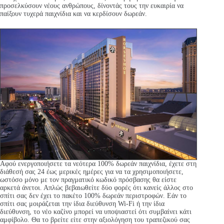
προσελκύσουν νέους ανθρώπους, δίνοντάς τους την ευκαιρία να
παίξουν τυχερά παιχνίδια και να κερδίσουν δωρεάν.
Αφού ενεργοποιήσετε τα νεότερα 100% δωρεάν παιχνίδια, έχετε στη
διάθεσή σας 24 έως μερικές ημέρες για να τα χρησιμοποιήσετε,
ωστόσο μόνο με τον πραγματικό κωδικό πρόσβασης θα είστε
αρκετά άνετοι. Απλώς βεβαιωθείτε δύο φορές ότι κανείς άλλος στο
σπίτι σας δεν έχει το πακέτο 100% δωρεάν περιστροφών. Εάν το
σπίτι σας μοιράζεται την ίδια διεύθυνση Wi-Fi ή την ίδια
διεύθυνση, το νέο καζίνο μπορεί να υποψιαστεί ότι συμβαίνει κάτι
αμφίβολο. Θα το βρείτε είτε στην αξιολόγηση του τραπεζικού σας