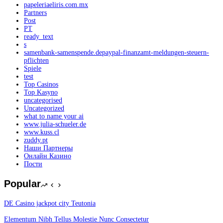
papeleriaeliris.com.mx
Partners
Post
PT
ready_text
s
samenbank-samenspende.depaypal-finanzamt-meldungen-steuern-
pflichten
Spiele
test
Top Casinos
Top Kasyno
uncategorised
Uncategorized
what to name your ai
www.julia-schueler.de
www.kuss.cl
zuddy.pt
Наши Партнеры
Онлайн Казино
Пости
Popular
DE Casino jackpot city Teutonia
Elementum Nibh Tellus Molestie Nunc Consectetur