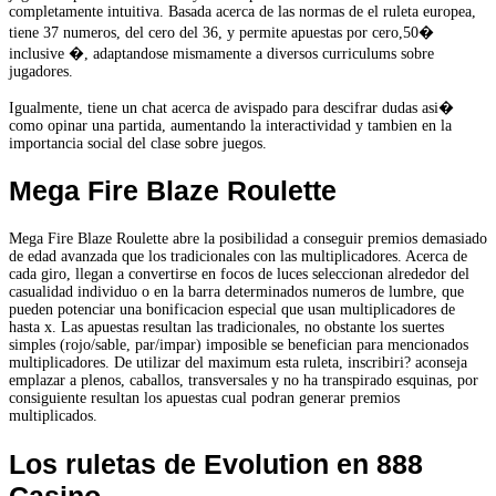
completamente intuitiva. Basada acerca de las normas de el ruleta europea,
tiene 37 numeros, del cero del 36, y permite apuestas por cero,50�
inclusive �, adaptandose mismamente a diversos curriculums sobre
jugadores.
Igualmente, tiene un chat acerca de avispado para descifrar dudas asi�
como opinar una partida, aumentando la interactividad y tambien en la
importancia social del clase sobre juegos.
Mega Fire Blaze Roulette
Mega Fire Blaze Roulette abre la posibilidad a conseguir premios demasiado
de edad avanzada que los tradicionales con las multiplicadores. Acerca de
cada giro, llegan a convertirse en focos de luces seleccionan alrededor del
casualidad individuo o en la barra determinados numeros de lumbre, que
pueden potenciar una bonificacion especial que usan multiplicadores de
hasta x. Las apuestas resultan las tradicionales, no obstante los suertes
simples (rojo/sable, par/impar) imposible se benefician para mencionados
multiplicadores. De utilizar del maximum esta ruleta, inscribiri? aconseja
emplazar a plenos, caballos, transversales y no ha transpirado esquinas, por
consiguiente resultan los apuestas cual podran generar premios
multiplicados.
Los ruletas de Evolution en 888
Casino