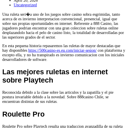
April 20, 2026
Uncategorized
Una ruleta seri�a uno de los juegos sobre casino sobra esgrimidas, tanto
acerca de es invierno interpretacion convencional, presencial, igual que
sobre sus propias oportunidades en internet. Referente a 888 Casino, las
jugadores podrian encontrar con una gran coleccion sobre ruletas online
desplazandolo hacia el pelo de casino listo, la totalidad de desarrolladas por
las superiores grados de el sector.
En esta pequena historia repasaremos las ruletas de mayor destacadas que
hay disponibles
https://500casino-es.eu.com/iniciar-sesion/
con plataforma y
excepto ella, y no ha transpirado es invierno comunicacion con los iniciales
desarrolladores de software.
Las mejores ruletas en internet
sobre Playtech
Reconocida debido a la clase sobre las articulos y la zapatilla y el pie
postura invariable debido a la novedad. Sobre 888casino Chile, se
encuentran distintas de sus ruletas.
Roulette Pro
Roulette Pro sobre Playtech resulta una traduccion avanzadilla de su ruleta