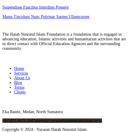
Suspendisse Faucibus Interdum Posuere
Massa Tincidunt Nunc Pulvinar Sapien Ullamcorper
The Haiah Nusratul Islam Foundation is a foundation that is engaged in
advancing education, Islamic activities and humanitarian activities that are
in direct contact with Official Education Agencies and the surrounding
community.
Overview
Home
Services
About Us
Blog
Terms
Clients
Head Office
Eka Rasmi, Medan, North Sumatera
+62 821 6073 1647
admin@yayasanhaiahnusratulislam.or.id
Copyright © 2024 - Yayasan Haiah Nusratul Islam