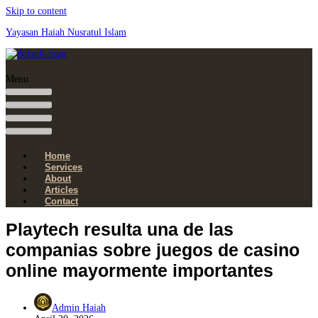
Skip to content
Yayasan Haiah Nusratul Islam
Menu
Home
Services
About
Articles
Contact
Playtech resulta una de las
companias sobre juegos de casino
online mayormente importantes
Admin Haiah