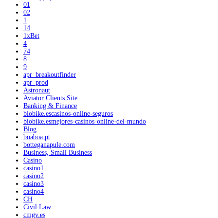
01
02
1
14
1xBet
4
74
8
9
apr_breakoutfinder
apr_prod
Astronaut
Aviator Clients Site
Banking & Finance
biobike.escasinos-online-seguros
biobike.esmejores-casinos-online-del-mundo
Blog
boaboa.pt
botteganapule.com
Business, Small Business
Casino
casino1
casino2
casino3
casino4
CH
Civil Law
cmgv.es