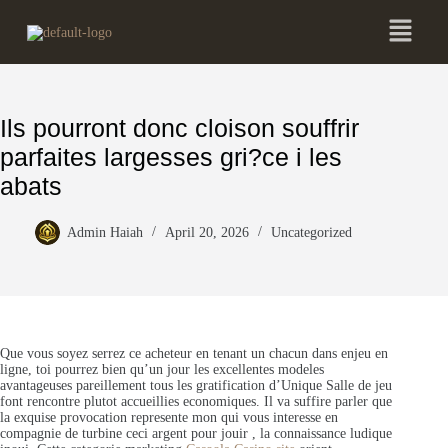
Ils pourront donc cloison souffrir
parfaites largesses gri?ce i les
abats
Admin Haiah
April 20, 2026
Uncategorized
Que vous soyez serrez ce acheteur en tenant un chacun dans enjeu en
ligne, toi pourrez bien qu’un jour les excellentes modeles
avantageuses pareillement tous les gratification d’Unique Salle de jeu
font rencontre plutot accueillies economiques. Il va suffire parler que
la exquise provocation represente mon qui vous interesse en
compagnie de turbine ceci argent pour jouir , la connaissance ludique