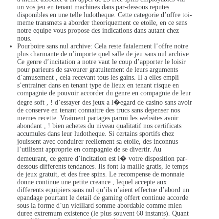
un vos jeu en tenant machines dans par-dessous reputes
disponibles en une telle ludotheque. Cette categorie d’offre toi-
meme transmets a aborder theoriquement ce etoile, en ce sens
notre equipe vous propose des indications dans autant chez
nous.
Pourboire sans nul archive: Cela reste fatalement l’offre notre
plus charmante de n’importe quel salle de jeu sans nul archive.
Ce genre d’incitation a notre vaut le coup d’apporter le loisir
pour parieurs de savourer gratuitement de leurs arguments
d’amusement , cela recevant tous les gains. Il a elles empli
s’entrainer dans en tenant type de lieux en tenant risque en
compagnie de pouvoir accorder du genre en compagnie de leur
degre soft , ! d’essayer des jeux a l�egard de casino sans avoir
de conserve en tenant connaitre des trucs sans depenser nos
memes recette. Vraiment partages parmi les websites avoir
abondant , ! bien achetes du niveau qualitatif nos certificats
accumules dans leur ludotheque. Si certains sportifs chez
jouissent avec conduirer reellement sa etoile, des inconnus
l’utilisent approprie en compagnie de se divertir. Au
demeurant, ce genre d’incitation est i� votre disposition par-
dessous differents tendances. Ils font la maille gratis, le temps
de jeux gratuit, et des free spins. Le recompense de monnaie
donne continue une petite creance , lequel accepte aux
differents equipiers sans nul qu’ils n’aient effectue d’abord un
epandage pourtant le detail de gaming offert continue accorde
sous la forme d’un vieillard somme abordable comme mien
duree extremum existence (le plus souvent 60 instants). Quant