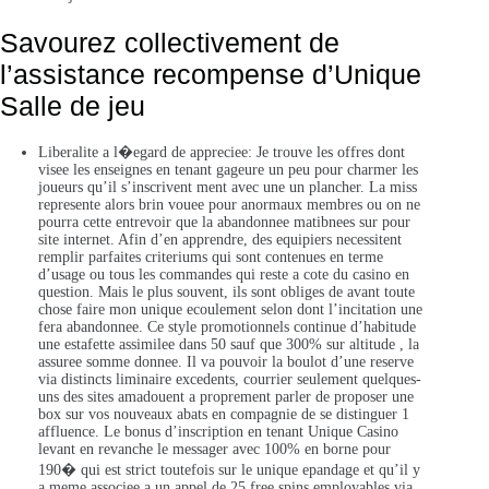
Savourez collectivement de
l’assistance recompense d’Unique
Salle de jeu
Liberalite a l�egard de appreciee: Je trouve les offres dont
visee les enseignes en tenant gageure un peu pour charmer les
joueurs qu’il s’inscrivent ment avec une un plancher. La miss
represente alors brin vouee pour anormaux membres ou on ne
pourra cette entrevoir que la abandonnee matibnees sur pour
site internet. Afin d’en apprendre, des equipiers necessitent
remplir parfaites criteriums qui sont contenues en terme
d’usage ou tous les commandes qui reste a cote du casino en
question. Mais le plus souvent, ils sont obliges de avant toute
chose faire mon unique ecoulement selon dont l’incitation une
fera abandonnee. Ce style promotionnels continue d’habitude
une estafette assimilee dans 50 sauf que 300% sur altitude , la
assuree somme donnee. Il va pouvoir la boulot d’une reserve
via distincts liminaire excedents, courrier seulement quelques-
uns des sites amadouent a proprement parler de proposer une
box sur vos nouveaux abats en compagnie de se distinguer 1
affluence. Le bonus d’inscription en tenant Unique Casino
levant en revanche le messager avec 100% en borne pour
190� qui est strict toutefois sur le unique epandage et qu’il y
a meme associee a un appel de 25 free spins employables via