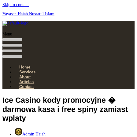
Skip to content
Yayasan Haiah Nusratul Islam
Menu
Home
Services
About
Articles
Contact
Ice Casino kody promocyjne �
darmowa kasa i free spiny zamiast
wplaty
Admin Haiah