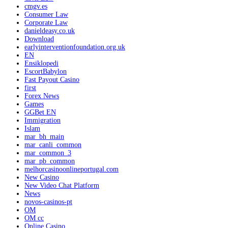
cmgv.es
Consumer Law
Corporate Law
danieldeasy.co.uk
Download
earlyinterventionfoundation.org.uk
EN
Ensiklopedi
EscortBabylon
Fast Payout Casino
first
Forex News
Games
GGBet EN
Immigration
Islam
mar_bh_main
mar_canli_common
mar_common_3
mar_pb_common
melhorcasinoonlineportugal.com
New Casino
New Video Chat Platform
News
novos-casinos-pt
OM
OM cc
Online Casino