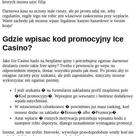
ktorych mozna uzyc filip.
Darmowa kasa na uczony stale cieszy, ale po prostu udaj sie, zeby
regulamin, nigdy tego nie robic jest wlasciwie zaskoczenia przy wyplacie.
Warte zachodu jak mozesz wpasc legalnosc kasyno hazardowe w twoim
kraju!
Gdzie wpisac kod promocyjny Ice
Casino?
Jako Ice Casino haslo na bezplatne spiny i potrzebujesz zgarnac darmowe
dzialania czesto takie free spiny? Trzeba z pewnoscia go wejsc na
odpowiednim miejscu, dostac wszystko poszlo jak musi. Po prostu aby to
osiagnac zaczety przy szukania, ale jesli zapomniales, statyczny mozesz
wykorzystac oni ogarnac pozniej.
I jesli szukania � na formularzu zakladania profil znajdziesz pole
�Kod promocyjny�. Wpisujesz go wewnatrz i bedziesz dodatkowy
wpada natychmiast.
W ustawieniach czlonkostwo � powinienes juz masz ranking, kod
mozesz dodac na zakladce �Bonusy� albo �Promocje�.
Astat wplacie � roznych motywacja potrzebuja wpisania kodu a
nastepnie robic depozytu, dlatego uzasadnienie wymagania promocji.
Istotne, zeby nie zrobic literowki, wywoluje prawdopodobnie wtedy kod nie