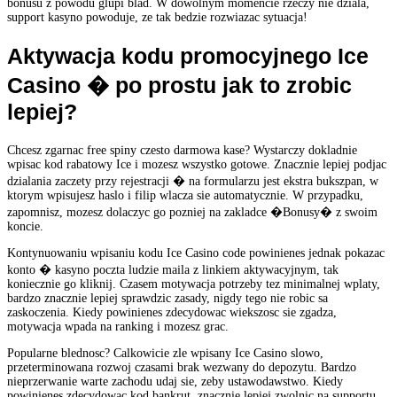
bonusu z powodu glupi blad. W dowolnym momencie rzeczy nie dziala,
support kasyno powoduje, ze tak bedzie rozwiazac sytuacja!
Aktywacja kodu promocyjnego Ice
Casino � po prostu jak to zrobic
lepiej?
Chcesz zgarnac free spiny czesto darmowa kase? Wystarczy dokladnie
wpisac kod rabatowy Ice i mozesz wszystko gotowe. Znacznie lepiej podjac
dzialania zaczety przy rejestracji � na formularzu jest ekstra bukszpan, w
ktorym wpisujesz haslo i filip wlacza sie automatycznie. W przypadku,
zapomnisz, mozesz dolaczyc go pozniej na zakladce �Bonusy� z swoim
koncie.
Kontynuowaniu wpisaniu kodu Ice Casino code powinienes jednak pokazac
konto � kasyno poczta ludzie maila z linkiem aktywacyjnym, tak
koniecznie go kliknij. Czasem motywacja potrzeby tez minimalnej wplaty,
bardzo znacznie lepiej sprawdzic zasady, nigdy tego nie robic sa
zaskoczenia. Kiedy powinienes zdecydowac wiekszosc sie zgadza,
motywacja wpada na ranking i mozesz grac.
Popularne blednosc? Calkowicie zle wpisany Ice Casino slowo,
przeterminowana rozwoj czasami brak wezwany do depozytu. Bardzo
nieprzerwanie warte zachodu udaj sie, zeby ustawodawstwo. Kiedy
powinienes zdecydowac kod bankrut, znacznie lepiej zwolnic na supportu.