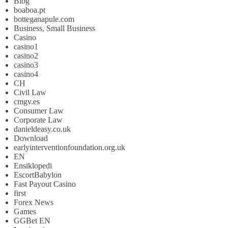
Blog
boaboa.pt
botteganapule.com
Business, Small Business
Casino
casino1
casino2
casino3
casino4
CH
Civil Law
cmgv.es
Consumer Law
Corporate Law
danieldeasy.co.uk
Download
earlyinterventionfoundation.org.uk
EN
Ensiklopedi
EscortBabylon
Fast Payout Casino
first
Forex News
Games
GGBet EN