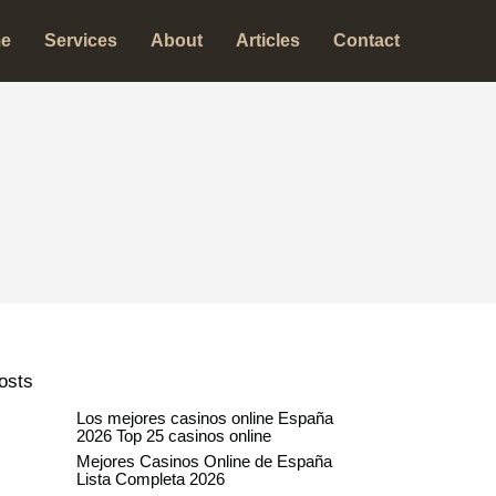
e
Services
About
Articles
Contact
osts
Los mejores casinos online España
2026 Top 25 casinos online
Mejores Casinos Online de España
Lista Completa 2026