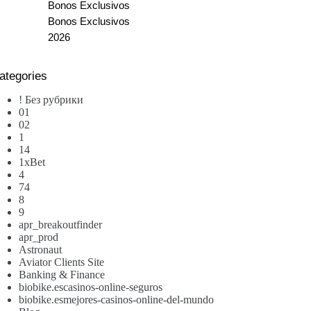
Bonos Exclusivos
Bonos Exclusivos
2026
ategories
! Без рубрики
01
02
1
14
1xBet
4
74
8
9
apr_breakoutfinder
apr_prod
Astronaut
Aviator Clients Site
Banking & Finance
biobike.escasinos-online-seguros
biobike.esmejores-casinos-online-del-mundo