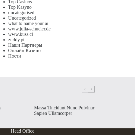
Top Casinos
Top Kasyno
uncategorised
Uncategorized
what to name your ai
www.julia-schueler.de
www.kuss.cl
zuddy.pt
Наши Партнеры
Онлайн Казино
Пости
m
Massa Tincidunt Nunc Pulvinar
Sapien Ullamcorper
Head Office