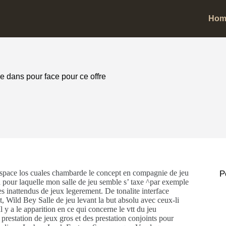
Hom
e dans pour face pour ce offre
espace los cuales chambarde le concept en compagnie de jeu
P
 pour laquelle mon salle de jeu semble s’ taxe ^par exemple
des inattendus de jeux legerement. De tonalite interface
ant, Wild Bey Salle de jeu levant la but absolu avec ceux-li
l y a le apparition en ce qui concerne le vtt du jeu
restation de jeux gros et des prestation conjoints pour