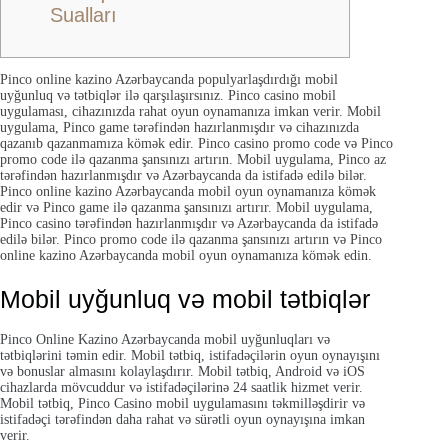
Sualları
Pinco online kazino Azərbaycanda populyarlaşdırdığı mobil
uyğunluq və tətbiqlər ilə qarşılaşırsınız. Pinco casino mobil
uygulaması, cihazınızda rahat oyun oynamanıza imkan verir. Mobil
uygulama, Pinco game tərəfindən hazırlanmışdır və cihazınızda
qazanıb qazanmamıza kömək edir. Pinco casino promo code və Pinco
promo code ilə qazanma şansınızı artırın. Mobil uygulama, Pinco az
tərəfindən hazırlanmışdır və Azərbaycanda da istifadə edilə bilər.
Pinco online kazino Azərbaycanda mobil oyun oynamanıza kömək
edir və Pinco game ilə qazanma şansınızı artırır. Mobil uygulama,
Pinco casino tərəfindən hazırlanmışdır və Azərbaycanda da istifadə
edilə bilər. Pinco promo code ilə qazanma şansınızı artırın və Pinco
online kazino Azərbaycanda mobil oyun oynamanıza kömək edin.
Mobil uyğunluq və mobil tətbiqlər
Pinco Online Kazino Azərbaycanda mobil uyğunluqları və
tətbiqlərini təmin edir. Mobil tətbiq, istifadəçilərin oyun oynayışını
və bonuslar almasını kolaylaşdırır. Mobil tətbiq, Android və iOS
cihazlarda mövcuddur və istifadəçilərinə 24 saatlik hizmet verir.
Mobil tətbiq, Pinco Casino mobil uygulamasını təkmilləşdirir və
istifadəçi tərəfindən daha rahat və sürətli oyun oynayışına imkan
verir.