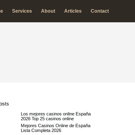
e
Services
About
Articles
Contact
osts
Los mejores casinos online España
2026 Top 25 casinos online
Mejores Casinos Online de España
Lista Completa 2026