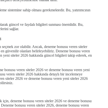
ödeme sistemine sahip olması gerekmektedir. Bu, yatırımcının
larak güncel ve faydalı bilgileri sunması önemlidir. Bu,
lerini sağlar.
i
rı seçmek zor olabilir. Ancak, deneme bonusu veren siteler
 en güvenilir olanları belirleyebiliriz. Deneme bonusu veren
yeni siteler 2026 hakkında güncel bilgileri takip ederek, en
eme bonusu veren siteler 2026 ve deneme bonusu veren yeni
su veren siteler 2026 hakkında detaylı bir incelemeye
en siteler 2026 ve deneme bonusu veren yeni siteler 2026
ilirsiniz.
ek için, deneme bonusu veren siteler 2026 ve deneme bonusu
iz. Deneme bonusu veren siteler 2026, deneme bonusu veren