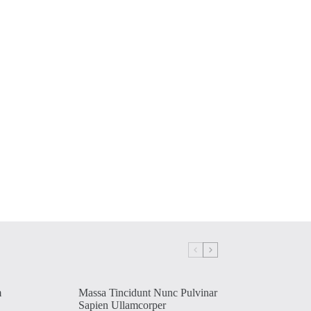
m
Massa Tincidunt Nunc Pulvinar
Sapien Ullamcorper