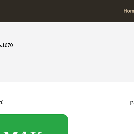
Hom
6.1670
26
P