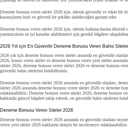
Deneme bonusu veren siteler 2026 için, sitenin güvenilir ve etkin bir 
kazançlarını hızlı ve güvenli bir şekilde alabileceğini garanti eder.
Deneme bonusu veren siteler 2026 için, sitenin kullanıcılarına düzenli o
yatırımcıların en iyi kararlar alabilmeleri için gerekli bilgilere ulaşabilme
2026 Yılı için En Güvenilir Deneme Bonusu Veren Bahis Siteler
2026 yılı için deneme bonusu veren siteler arasında en güvenilir olanla
2026, bonus veren siteler ve deneme bonusu veren yeni siteler arasında
siteler 2026, deneme bonusu veren siteler 2026 ve deneme bonusu veren 
güvenilir bahis sitelerini bulabilirsiniz.
Deneme bonusu veren siteler 2026 arasında en güvenilir olanları, den
siteler 2026 arasında deneme bonusu veren siteler 2026 ve deneme bonu
odaklanabiliriz. Deneme bonusu veren siteler 2026, deneme bonusu ver
hakkında güncel bilgileri takip ederek, en güvenilir bahis sitelerini bulab
Deneme Bonusu Veren Siteler 2026
Deneme bonusu veren siteler 2026 arasında en güvenilir olanları seçm
veren yeni siteler 2026 hakkında detaylı bir incelemeye odaklanabilir