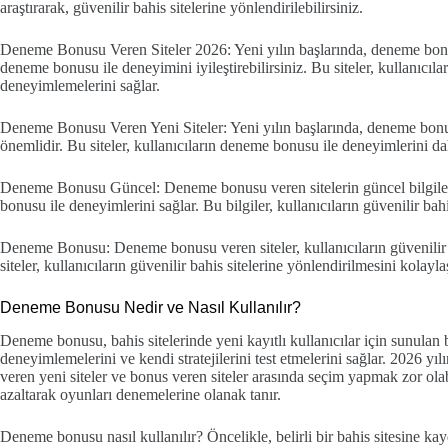
araştırarak, güvenilir bahis sitelerine yönlendirilebilirsiniz.
Deneme Bonusu Veren Siteler 2026: Yeni yılın başlarında, deneme bonusu 
deneme bonusu ile deneyimini iyileştirebilirsiniz. Bu siteler, kullanıcıl
deneyimlemelerini sağlar.
Deneme Bonusu Veren Yeni Siteler: Yeni yılın başlarında, deneme bonusu
önemlidir. Bu siteler, kullanıcıların deneme bonusu ile deneyimlerini dah
Deneme Bonusu Güncel: Deneme bonusu veren sitelerin güncel bilgileri
bonusu ile deneyimlerini sağlar. Bu bilgiler, kullanıcıların güvenilir bahi
Deneme Bonusu: Deneme bonusu veren siteler, kullanıcıların güvenilir
siteler, kullanıcıların güvenilir bahis sitelerine yönlendirilmesini kolaylaş
Deneme Bonusu Nedir ve Nasıl Kullanılır?
Deneme bonusu, bahis sitelerinde yeni kayıtlı kullanıcılar için sunulan bi
deneyimlemelerini ve kendi stratejilerini test etmelerini sağlar. 2026 
veren yeni siteler ve bonus veren siteler arasında seçim yapmak zor olab
azaltarak oyunları denemelerine olanak tanır.
Deneme bonusu nasıl kullanılır? Öncelikle, belirli bir bahis sitesine k