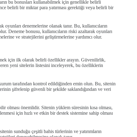
rın bu bonusları kullanabilmek için genellikle belirli
 belirli bir miktar para yatırması gerektiği veya belirli bir
k oyunları denemelerine olanak tanır. Bu, kullanıcıların
 olur. Deneme bonusu, kullanıcıların riski azaltarak oyunları
lerine ve stratejilerini geliştirmelerine yardımcı olur.
 için ilk olarak belirli özellikler arayın. Güvenilirlik,
ren yeni sitelerin listesini inceleyerek, bu özelliklerin
r kurum tarafından kontrol edildiğinden emin olun. Bu, sitenin
lerinin şifrelenip güvenli bir şekilde saklandığından ve veri
ilir olması önemlidir. Sitenin yüklem süresinin kısa olması,
enmesi için hızlı ve etkin bir destek sistemine sahip olması
 sitenin sunduğu çeşitli bahis türlerinin ve yatırımların
stratejileri deneyebilmesine olanak tanır.