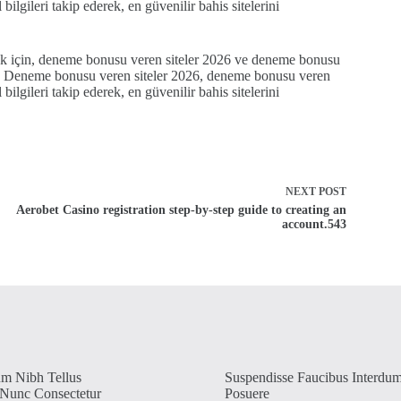
lgileri takip ederek, en güvenilir bahis sitelerini
ek için, deneme bonusu veren siteler 2026 ve deneme bonusu
iz. Deneme bonusu veren siteler 2026, deneme bonusu veren
lgileri takip ederek, en güvenilir bahis sitelerini
NEXT
POST
Aerobet Casino registration step-by-step guide to creating an
account.543
m Nibh Tellus
Suspendisse Faucibus Interdu
 Nunc Consectetur
Posuere