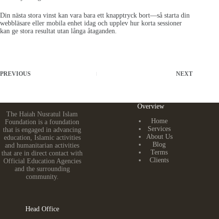
Din nästa stora vinst kan vara bara ett knapptryck bort—så starta din
webbläsare eller mobila enhet idag och upplev hur korta sessioner
kan ge stora resultat utan långa åtaganden.
PREVIOUS
NEXT
Overview
The Haiah Nusratul Islam
Home
Foundation is a foundation
Services
that is engaged in advancing
About Us
education, Islamic activities
Blog
and humanitarian activities
Terms
that are in direct contact with
Clients
Official Education Agencies
and the surrounding
community.
Head Office