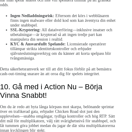
när man spelar snabbt och inte vill spendera timmar på att granska
odds.
Ingen Nedladdningsrisk:
Eftersom det körs i webbläsaren
finns ingen malware eller dold kod som kan äventyra din enhet
under snabbspel.
SSL‑Kryptering:
All dataöverföring—inklusive insatser och
utbetalningar—är krypterad så att ingen tredje part kan
manipulera din session i realtid.
KYC & Ansvarsfullt Spelande:
Licensierade operatörer
tillämpar strikta identitetskontroller och erbjuder
självuteslutningsverktyg om du känner att korta spelpass blir
tvångsmässiga.
Detta säkerhetsramverk ser till att ditt fokus förblir på att bemästra
cash‑out-timing snarare än att oroa dig för spelets integritet.
10. Gå med i Action Nu – Börja
Vinna Snabbt!
Om du är redo att byta långa körpass mot skarpa, belönande sprintar
över en trafikerad gata, erbjuder Chicken Road slot just den
upplevelsen—snabba omgångar, tydliga kontroller och hög RTP. Sätt
ditt mål för multiplikatorn, välj rätt svårighetsnivå för snabbspel, och
låt tummen göra jobbet medan du jagar de där söta multiplikatorerna
innan kycklingen blir stekt.