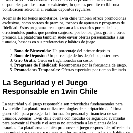
disponibles para los usuarios existentes, lo que les permite recibir una
bonificación adicional al realizar depósitos regulares.
Además de los bonos monetarios, 1win chile también ofrece promociones
exclusivas, como sorteos de premios, torneos de apuestas y programas de
fidelidad. Estos programas recompensan a los usuarios por su lealtad,
ofreciéndoles puntos que pueden canjearse por bonos, giros gratis u otros
premios. La plataforma también suele enviar ofertas personalizadas a sus
usuarios, basadas en sus preferencias y hábitos de juego.
Bono de Bienvenida:
Un porcentaje del primer depósito.
Bono de Depósito:
Un porcentaje de los depósitos posteriores.
Giro Gratis:
Giros en tragamonedas sin costo.
Programa de Fidelidad:
Recompensas por la frecuencia de juego.
Promociones Temporales:
Ofertas especiales por tiempo limitado.
La Seguridad y el Juego
Responsable en 1win Chile
La seguridad y el juego responsable son prioridades fundamentales para
1win chile. La plataforma utiliza tecnologías de encriptación de última
generación para proteger la información personal y financiera de sus
usuarios. Además, 1win chile cuenta con medidas de seguridad avanzadas
para prevenir el fraude y el acceso no autorizado a las cuentas de los
usuarios. La plataforma también promueve el juego responsable, ofreciendo
herramientas y recursos para ayudar a los usuarios a controlar sus hábitos de