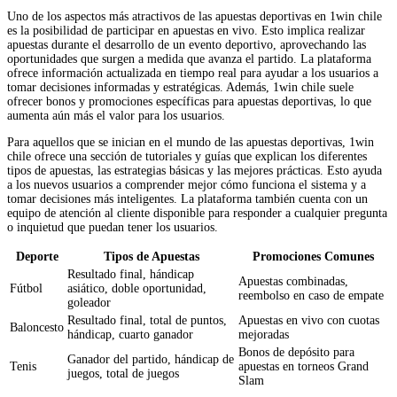
Uno de los aspectos más atractivos de las apuestas deportivas en 1win chile
es la posibilidad de participar en apuestas en vivo. Esto implica realizar
apuestas durante el desarrollo de un evento deportivo, aprovechando las
oportunidades que surgen a medida que avanza el partido. La plataforma
ofrece información actualizada en tiempo real para ayudar a los usuarios a
tomar decisiones informadas y estratégicas. Además, 1win chile suele
ofrecer bonos y promociones específicas para apuestas deportivas, lo que
aumenta aún más el valor para los usuarios.
Para aquellos que se inician en el mundo de las apuestas deportivas, 1win
chile ofrece una sección de tutoriales y guías que explican los diferentes
tipos de apuestas, las estrategias básicas y las mejores prácticas. Esto ayuda
a los nuevos usuarios a comprender mejor cómo funciona el sistema y a
tomar decisiones más inteligentes. La plataforma también cuenta con un
equipo de atención al cliente disponible para responder a cualquier pregunta
o inquietud que puedan tener los usuarios.
Deporte
Tipos de Apuestas
Promociones Comunes
Resultado final, hándicap
Apuestas combinadas,
Fútbol
asiático, doble oportunidad,
reembolso en caso de empate
goleador
Resultado final, total de puntos,
Apuestas en vivo con cuotas
Baloncesto
hándicap, cuarto ganador
mejoradas
Bonos de depósito para
Ganador del partido, hándicap de
Tenis
apuestas en torneos Grand
juegos, total de juegos
Slam